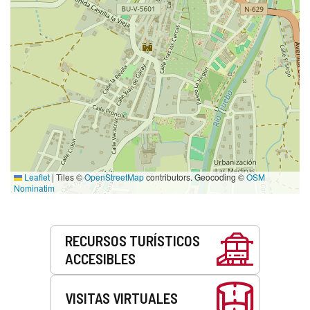
Leaflet
|
Tiles ©
OpenStreetMap
contributors. Geocoding ©
OSM
Nominatim
Servicios
RECURSOS TURÍSTICOS
ACCESIBLES
VISITAS VIRTUALES