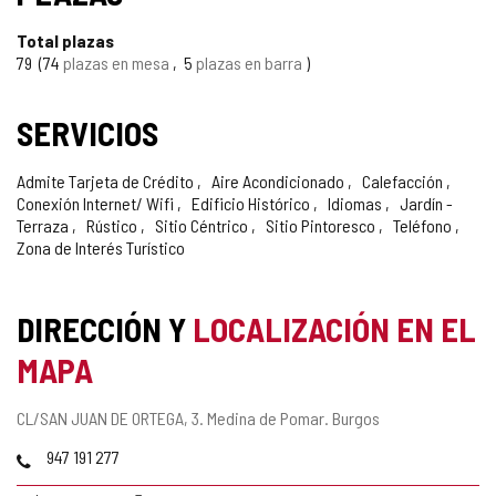
Total plazas
79
74
plazas en mesa
5
plazas en barra
SERVICIOS
Admite Tarjeta de Crédito
Aire Acondicionado
Calefacción
Conexión Internet/ Wifi
Edificio Histórico
Idiomas
Jardín -
Terraza
Rústico
Sitio Céntrico
Sitio Pintoresco
Teléfono
Zona de Interés Turístico
DIRECCIÓN Y
LOCALIZACIÓN EN EL
MAPA
Dirección
CL/SAN JUAN DE ORTEGA, 3.
Medina de Pomar.
Burgos
postal
Teléfonos
947 191 277