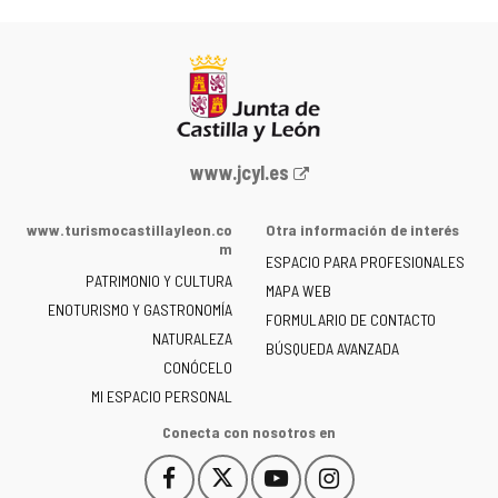
Portal
www.jcyl.es
web
de
www.turismocastillayleon.co
Otra información de interés
la
m
ESPACIO PARA PROFESIONALES
Junta
PATRIMONIO Y CULTURA
de
MAPA WEB
ENOTURISMO Y GASTRONOMÍA
Castilla
FORMULARIO DE CONTACTO
NATURALEZA
y
BÚSQUEDA AVANZADA
León
CONÓCELO
-
MI ESPACIO PERSONAL
Conecta con nosotros en
Facebook
X
YouTube
Instagram
Este
Este
Este
Este