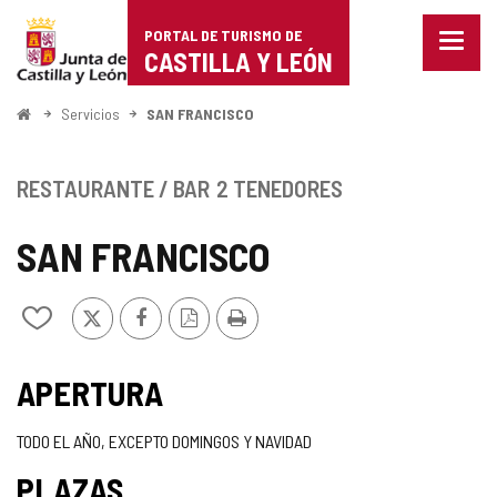
Portal
Saltar al contenido
PORTAL DE TURISMO DE
Menu
de
CASTILLA Y LEÓN
cerra
Mostr
Turismo
opcio
Inicio
Servicios
SAN FRANCISCO
de
de
naveg
Castilla
RESTAURANTE / BAR
2 TENEDORES
y
SAN FRANCISCO
León
X
Facebook
Versión
Imprimir
Añadir/quitar
PDF
de
mis
cuadernos
APERTURA
TODO EL AÑO, EXCEPTO DOMINGOS Y NAVIDAD
PLAZAS