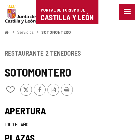
Portal
Saltar al contenido
PORTAL DE TURISMO DE
Menu
de
CASTILLA Y LEÓN
cerra
Mostr
Turismo
opcio
Inicio
Servicios
SOTOMONTERO
de
de
naveg
Castilla
RESTAURANTE
2 TENEDORES
y
SOTOMONTERO
León
X
Facebook
Versión
Imprimir
Añadir/quitar
PDF
de
mis
TIPO
cuadernos
APERTURA
TODO EL AÑO
PLAZAS