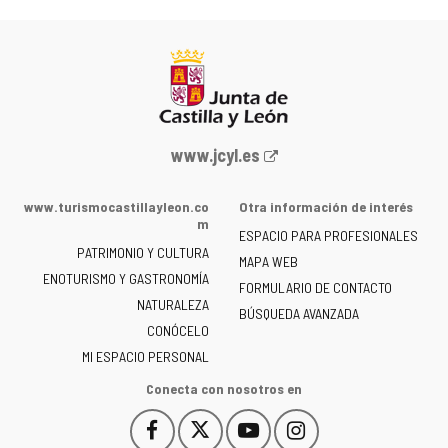
Portal
www.jcyl.es
web
de
www.turismocastillayleon.co
Otra información de interés
la
m
ESPACIO PARA PROFESIONALES
Junta
PATRIMONIO Y CULTURA
de
MAPA WEB
ENOTURISMO Y GASTRONOMÍA
Castilla
FORMULARIO DE CONTACTO
NATURALEZA
y
BÚSQUEDA AVANZADA
León
CONÓCELO
-
MI ESPACIO PERSONAL
Conecta con nosotros en
Facebook
X
YouTube
Instagram
Este
Este
Este
Este