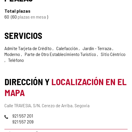
Total plazas
60
60
plazas en mesa
SERVICIOS
Admite Tarjeta de Crédito
Calefacción
Jardín - Terraza
Moderno
Parte de Otro Establecimiento Turístico
Sitio Céntrico
Teléfono
DIRECCIÓN Y
LOCALIZACIÓN EN EL
MAPA
Dirección
Calle TRAVESIA, S/N.
Cerezo de Arriba.
Segovia
postal
Teléfonos
921 557 201
921 557 209