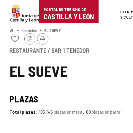
Portal
Saltar al contenido
PORTAL DE TURISMO DE
Superi
PATRI
de
CASTILLA Y LEÓN
Y CUL
Turismo
Inicio
Servicios
EL SUEVE
Versión
Imprimir
de
Añadir/quitar
PDF
de
Castilla
mis
RESTAURANTE / BAR
1 TENEDOR
cuadernos
y
EL SUEVE
León
PLAZAS
Total plazas
105
45
plazas en mesa
60
plazas en barra