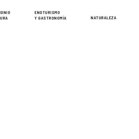
or
MONIO
ENOTURISMO
NATURALEZA
TURA
Y GASTRONOMÍA