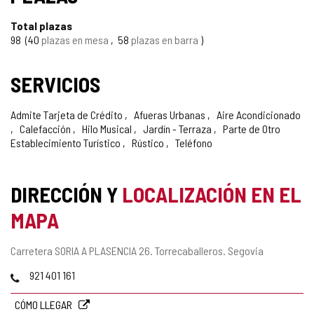
Total plazas
98
40
plazas en mesa
58
plazas en barra
SERVICIOS
Admite Tarjeta de Crédito
Afueras Urbanas
Aire Acondicionado
Calefacción
Hilo Musical
Jardín - Terraza
Parte de Otro
Establecimiento Turístico
Rústico
Teléfono
DIRECCIÓN Y
LOCALIZACIÓN EN EL
MAPA
Dirección
Carretera SORIA A PLASENCIA 26.
Torrecaballeros.
Segovia
postal
Teléfonos
921 401 161
CÓMO LLEGAR