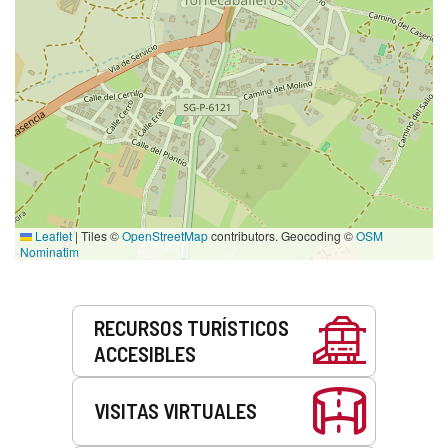
Leaflet
|
Tiles ©
OpenStreetMap
contributors. Geocoding ©
OSM
Nominatim
Servicios
RECURSOS TURÍSTICOS
ACCESIBLES
VISITAS VIRTUALES