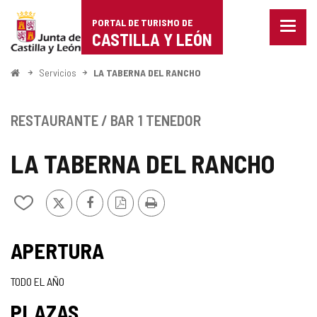
Portal
Saltar al contenido
PORTAL DE TURISMO DE
Menu
de
CASTILLA Y LEÓN
cerra
Mostr
Turismo
opcio
Inicio
Servicios
LA TABERNA DEL RANCHO
de
de
naveg
Castilla
RESTAURANTE / BAR
1 TENEDOR
y
LA TABERNA DEL RANCHO
León
X
Facebook
Versión
Imprimir
Añadir/quitar
PDF
de
mis
cuadernos
APERTURA
TODO EL AÑO
PLAZAS