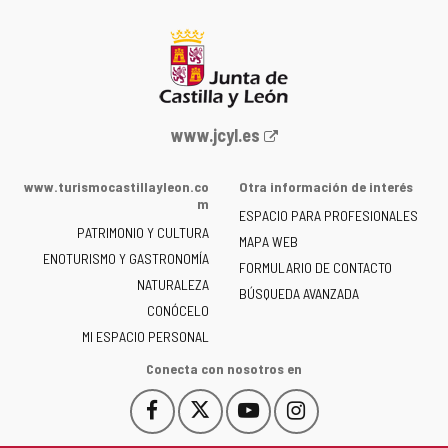
Portal
www.jcyl.es
web
de
www.turismocastillayleon.co
Otra información de interés
la
m
ESPACIO PARA PROFESIONALES
Junta
PATRIMONIO Y CULTURA
de
MAPA WEB
ENOTURISMO Y GASTRONOMÍA
Castilla
FORMULARIO DE CONTACTO
NATURALEZA
y
BÚSQUEDA AVANZADA
León
CONÓCELO
-
MI ESPACIO PERSONAL
Conecta con nosotros en
Facebook
X
YouTube
Instagram
Este
Este
Este
Este
enlace
enlace
enlace
enlace