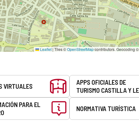
Leaflet
|
Tiles ©
OpenStreetMap
contributors. Geocoding 
APPS OFICIALES DE
S VIRTUALES
TURISMO CASTILLA Y L
MACIÓN PARA EL
NORMATIVA TURÍSTICA
RO