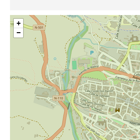
Saltar
+
mapa
−