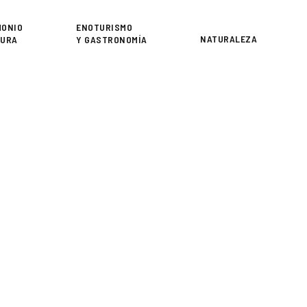
or
MONIO
ENOTURISMO
NATURALEZA
TURA
Y GASTRONOMÍA