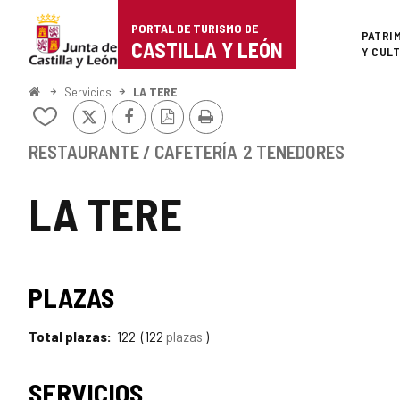
Portal
Saltar al contenido
PORTAL DE TURISMO DE
Superi
PATRI
de
CASTILLA Y LEÓN
Y CUL
Turismo
Inicio
Servicios
LA TERE
X
Facebook
Versión
Imprimir
de
Añadir/quitar
PDF
de
Castilla
mis
RESTAURANTE / CAFETERÍA
2 TENEDORES
cuadernos
y
LA TERE
León
PLAZAS
Total plazas
122
122
plazas
SERVICIOS