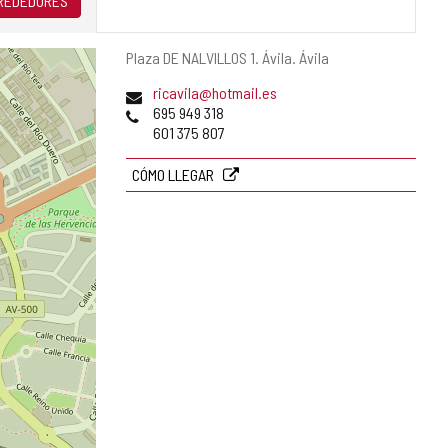
LREDEDORES
Dirección
Plaza DE NALVILLOS 1.
Ávila.
Ávila
postal
Dirección
ricavila@hotmail.es
de
Teléfonos
695 949 318
correo
601 375 807
electrónico
CÓMO LLEGAR