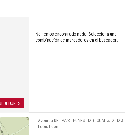
No hemos encontrado nada. Selecciona una
combinación de marcadores en el buscador.
LREDEDORES
Dirección
Avenida DEL PAIS LEONES, 12, (LOCAL 3.12) 12 3.
postal
León.
León