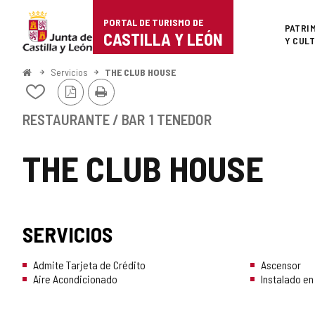
Portal
Saltar al contenido
PORTAL DE TURISMO DE
Superi
PATRI
de
CASTILLA Y LEÓN
Y CUL
Turismo
Inicio
Servicios
THE CLUB HOUSE
Versión
Imprimir
de
Añadir/quitar
PDF
de
Castilla
mis
RESTAURANTE / BAR
1 TENEDOR
cuadernos
y
THE CLUB HOUSE
León
SERVICIOS
Admite Tarjeta de Crédito
Ascensor
Aire Acondicionado
Instalado en