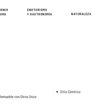
or
MONIO
ENOTURISMO
NATURALEZA
TURA
Y GASTRONOMÍA
Sitio Céntrico
 Inmueble con Otros Usos