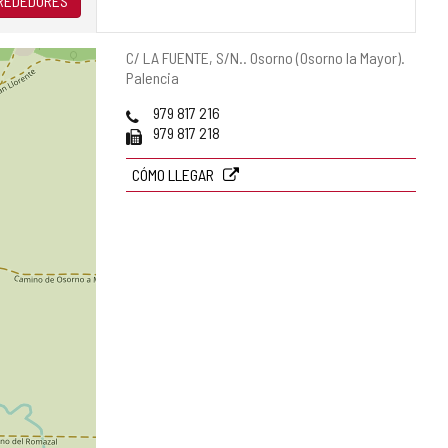
LREDEDORES
Dirección
C/ LA FUENTE, S/N..
Osorno (Osorno la Mayor).
postal
Palencia
Teléfonos
979 817 216
Fax
979 817 218
CÓMO LLEGAR