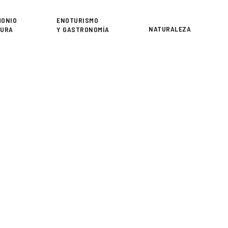
or
MONIO
ENOTURISMO
NATURALEZA
TURA
Y GASTRONOMÍA