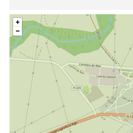
Saltar
+
mapa
−