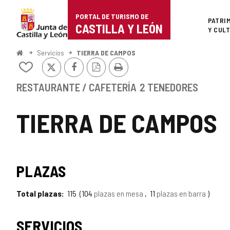
Portal
Saltar al contenido
PORTAL DE TURISMO DE
Superi
PATRI
de
CASTILLA Y LEÓN
Y CUL
Turismo
Inicio
Servicios
TIERRA DE CAMPOS
X
Facebook
Versión
Imprimir
de
Añadir/quitar
PDF
de
Castilla
mis
RESTAURANTE / CAFETERÍA
2 TENEDORES
cuadernos
y
TIERRA DE CAMPOS
León
PLAZAS
Total plazas
115
104
plazas en mesa
11
plazas en barra
SERVICIOS