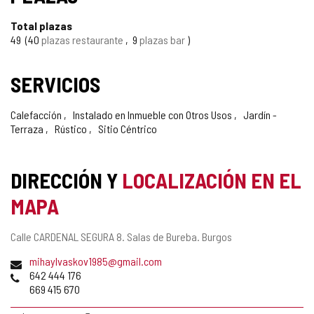
Total plazas
49
40
plazas restaurante
9
plazas bar
SERVICIOS
Calefacción
Instalado en Inmueble con Otros Usos
Jardín -
Terraza
Rústico
Sitio Céntrico
DIRECCIÓN Y
LOCALIZACIÓN EN EL
MAPA
Dirección
Calle CARDENAL SEGURA 8.
Salas de Bureba.
Burgos
postal
Dirección
mihaylvaskov1985@gmail.com
de
Teléfonos
642 444 176
correo
669 415 670
electrónico