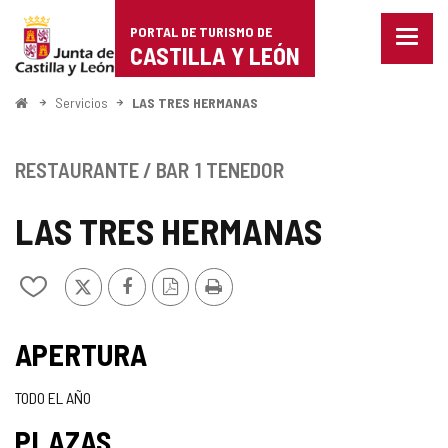
Portal
Saltar al contenido
PORTAL DE TURISMO DE
Menu
de
CASTILLA Y LEÓN
cerra
Mostr
Turismo
opcio
Inicio
Servicios
LAS TRES HERMANAS
de
de
naveg
Castilla
RESTAURANTE / BAR
1 TENEDOR
y
LAS TRES HERMANAS
León
X
Facebook
Versión
Imprimir
Añadir/quitar
PDF
de
mis
cuadernos
APERTURA
TODO EL AÑO
PLAZAS