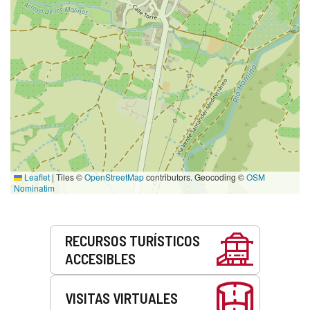
Leaflet
|
Tiles ©
OpenStreetMap
contributors. Geocoding ©
OSM
Nominatim
Servicios
RECURSOS TURÍSTICOS
ACCESIBLES
VISITAS VIRTUALES