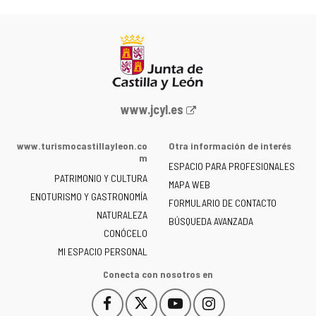
Portal
www.jcyl.es
web
de
www.turismocastillayleon.co
Otra información de interés
la
m
ESPACIO PARA PROFESIONALES
Junta
PATRIMONIO Y CULTURA
de
MAPA WEB
ENOTURISMO Y GASTRONOMÍA
Castilla
FORMULARIO DE CONTACTO
NATURALEZA
y
BÚSQUEDA AVANZADA
León
CONÓCELO
-
MI ESPACIO PERSONAL
Conecta con nosotros en
Facebook
X
YouTube
Instagram
Este
Este
Este
Este