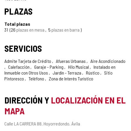
PLAZAS
Total plazas
31
26
plazas en mesa
5
plazas en barra
SERVICIOS
Admite Tarjeta de Crédito
Afueras Urbanas
Aire Acondicionado
Calefacción
Garaje - Parking
Hilo Musical
Instalado en
Inmueble con Otros Usos
Jardín - Terraza
Rústico
Sitio
Pintoresco
Teléfono
Zona de Interés Turístico
DIRECCIÓN Y
LOCALIZACIÓN EN EL
MAPA
Dirección
Calle LA CARRERA 88.
Hoyorredondo.
Ávila
postal