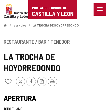
Portal
Saltar al contenido
PORTAL DE TURISMO DE
Menu
de
CASTILLA Y LEÓN
cerra
Mostr
Turismo
opcio
Inicio
Servicios
LA TROCHA DE HOYORREDONDO
de
de
naveg
Castilla
RESTAURANTE / BAR
1 TENEDOR
y
LA TROCHA DE
León
HOYORREDONDO
X
Facebook
Versión
Imprimir
Añadir/quitar
PDF
de
mis
cuadernos
APERTURA
TODO EL AÑO