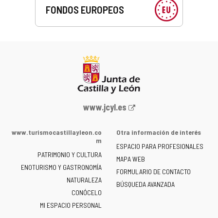
FONDOS EUROPEOS
Portal
www.jcyl.es
web
de
www.turismocastillayleon.co
Otra información de interés
la
m
ESPACIO PARA PROFESIONALES
Junta
PATRIMONIO Y CULTURA
de
MAPA WEB
ENOTURISMO Y GASTRONOMÍA
Castilla
FORMULARIO DE CONTACTO
NATURALEZA
y
BÚSQUEDA AVANZADA
León
CONÓCELO
-
MI ESPACIO PERSONAL