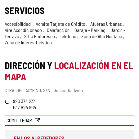
SERVICIOS
Accesibilidad
Admite Tarjeta de Crédito
Afueras Urbanas
Aire Acondicionado
Calefacción
Garaje - Parking
Jardín -
Terraza
Sitio Pintoresco
Teléfono
Zona de Alta Montaña
Zona de Interés Turístico
DIRECCIÓN Y
LOCALIZACIÓN EN EL
MAPA
Dirección
CTRA. DEL CAMPING, S/N..
Guisando.
Ávila
postal
Teléfonos
920 374 233
637 824 964
CÓMO LLEGAR
EN LOS ALREDEDORES