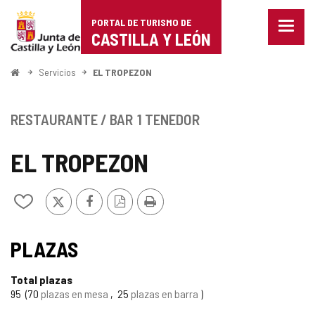
Portal
Saltar al contenido
PORTAL DE TURISMO DE
Menu
de
CASTILLA Y LEÓN
cerra
Mostr
Turismo
opcio
Inicio
Servicios
EL TROPEZON
de
de
naveg
Castilla
RESTAURANTE / BAR
1 TENEDOR
y
EL TROPEZON
León
X
Facebook
Versión
Imprimir
Añadir/quitar
PDF
de
mis
cuadernos
PLAZAS
Total plazas
95
70
plazas en mesa
25
plazas en barra