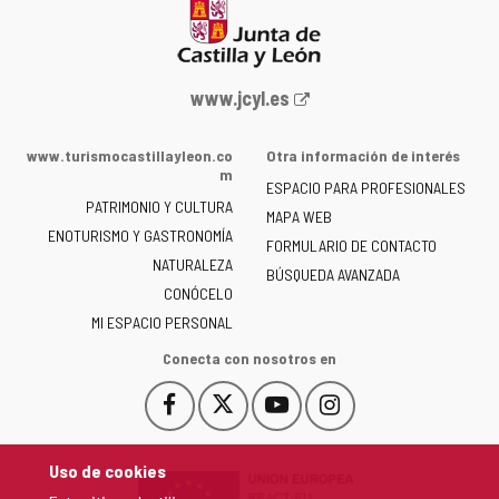
Portal
www.jcyl.es
web
de
www.turismocastillayleon.co
Otra información de interés
la
m
ESPACIO PARA PROFESIONALES
Junta
PATRIMONIO Y CULTURA
de
MAPA WEB
ENOTURISMO Y GASTRONOMÍA
Castilla
FORMULARIO DE CONTACTO
NATURALEZA
y
BÚSQUEDA AVANZADA
León
CONÓCELO
-
MI ESPACIO PERSONAL
Conecta con nosotros en
Facebook
X
YouTube
Instagram
Este
Este
Este
Este
enlace
enlace
enlace
enlace
se
se
se
se
Uso de cookies
abrirá
abrirá
abrirá
abrirá