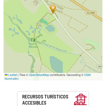
Leaflet
|
Tiles ©
OpenStreetMap
contributors. Geocoding ©
OSM
Nominatim
Servicios
RECURSOS TURÍSTICOS
ACCESIBLES