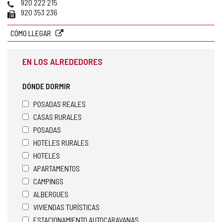
correo
Web
Teléfonos
920 222 215
electrónico
Fax
920 353 236
CÓMO LLEGAR
EN LOS ALREDEDORES
DÓNDE DORMIR
POSADAS REALES
CASAS RURALES
POSADAS
HOTELES RURALES
HOTELES
APARTAMENTOS
CAMPINGS
ALBERGUES
VIVIENDAS TURÍSTICAS
ESTACIONAMIENTO AUTOCARAVANAS