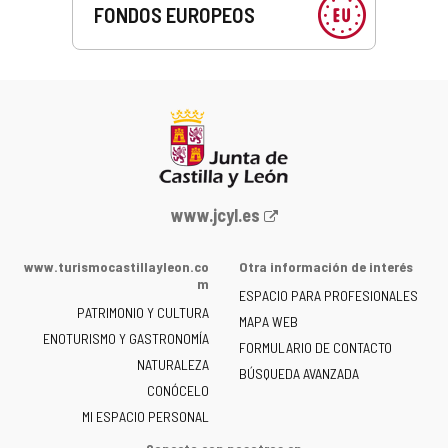
FONDOS EUROPEOS
Portal
www.jcyl.es
web
de
www.turismocastillayleon.co
Otra información de interés
la
m
ESPACIO PARA PROFESIONALES
Junta
PATRIMONIO Y CULTURA
de
MAPA WEB
ENOTURISMO Y GASTRONOMÍA
Castilla
FORMULARIO DE CONTACTO
NATURALEZA
y
BÚSQUEDA AVANZADA
León
CONÓCELO
-
MI ESPACIO PERSONAL