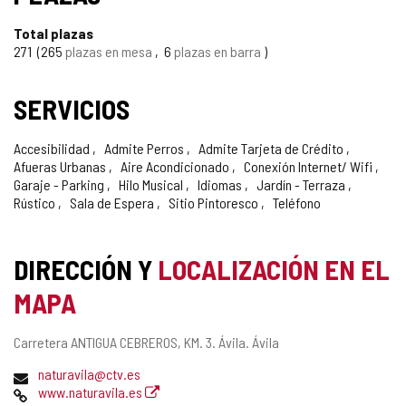
Total plazas
271
265
plazas en mesa
6
plazas en barra
SERVICIOS
Accesibilidad
Admite Perros
Admite Tarjeta de Crédito
Afueras Urbanas
Aire Acondicionado
Conexión Internet/ Wifi
Garaje - Parking
Hilo Musical
Idiomas
Jardín - Terraza
Rústico
Sala de Espera
Sitio Pintoresco
Teléfono
DIRECCIÓN Y
LOCALIZACIÓN EN EL
MAPA
Dirección
Carretera ANTIGUA CEBREROS, KM. 3.
Ávila.
Ávila
postal
Dirección
naturavila@ctv.es
de
Página
www.naturavila.es