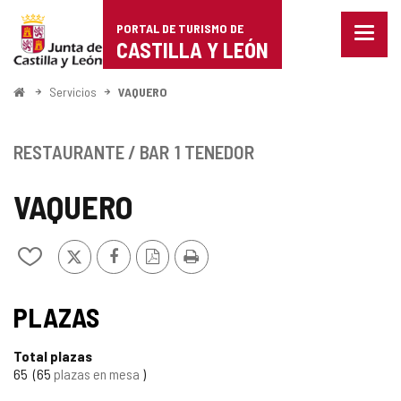
Portal
Saltar al contenido
PORTAL DE TURISMO DE
Menu
de
CASTILLA Y LEÓN
cerra
Mostr
Turismo
opcio
Inicio
Servicios
VAQUERO
de
de
naveg
Castilla
RESTAURANTE / BAR
1 TENEDOR
y
VAQUERO
León
X
Facebook
Versión
Imprimir
Añadir/quitar
PDF
de
mis
cuadernos
PLAZAS
Total plazas
65
65
plazas en mesa