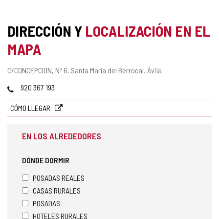
DIRECCIÓN Y
LOCALIZACIÓN EN EL
MAPA
Dirección
C/CONCEPCION, Nº 6.
Santa María del Berrocal.
Ávila
postal
Teléfonos
920 367 193
CÓMO LLEGAR
EN LOS ALREDEDORES
DÓNDE DORMIR
POSADAS REALES
CASAS RURALES
POSADAS
HOTELES RURALES