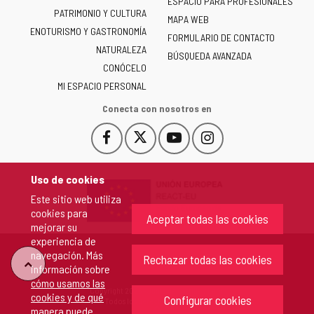
ESPACIO PARA PROFESIONALES
Junta
PATRIMONIO Y CULTURA
de
MAPA WEB
ENOTURISMO Y GASTRONOMÍA
Castilla
FORMULARIO DE CONTACTO
NATURALEZA
y
BÚSQUEDA AVANZADA
León
CONÓCELO
-
MI ESPACIO PERSONAL
Conecta con nosotros en
Facebook
X
YouTube
Instagram
Este
Este
Este
Este
enlace
enlace
enlace
enlace
se
se
se
se
Uso de cookies
abrirá
abrirá
abrirá
abrirá
Este sitio web utiliza
en
en
en
en
cookies para
una
una
una
una
Aceptar todas las cookies
mejorar su
ventana
ventana
ventana
ventana
experiencia de
nueva.
nueva.
nueva.
nueva.
navegación. Más
Rechazar todas las cookies
"Volver
información sobre
cómo usamos las
Copyright 2026 - Junta de Castilla y León
cookies y de qué
arriba"
Configurar cookies
Todos los derechos reservados.
manera puede