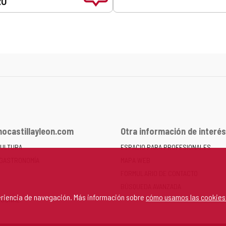
RO
ocastillayleon.com
Otra información de interés
CULTURA
ESPACIO PARA PROFESIONALES
 GASTRONOMÍA
MAPA WEB
FORMULARIO DE CONTACTO
BÚSQUEDA AVANZADA
periencia de navegación. Más información sobre
cómo usamos las cookies
RSONAL