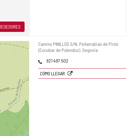
LREDEDORES
Dirección
Camino PINILLOS S/N.
Peñarrubias de Pirón
postal
(Escobar de Polendos).
Segovia
Teléfonos
921 497 502
CÓMO LLEGAR