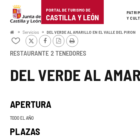
Portal
Saltar al contenido
PORTAL DE TURISMO DE
Superi
PATRI
de
CASTILLA Y LEÓN
Y CUL
Turismo
Inicio
Servicios
DEL VERDE AL AMARILLO EN EL VALLE DEL PIRON
X
Facebook
Versión
Imprimir
de
Añadir/quitar
PDF
de
Castilla
mis
RESTAURANTE
2 TENEDORES
cuadernos
y
DEL VERDE AL AMAR
León
APERTURA
TODO EL AÑO
PLAZAS