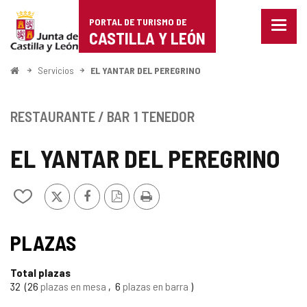
Portal
Saltar al contenido
PORTAL DE TURISMO DE
Menu
de
CASTILLA Y LEÓN
cerra
Mostr
Turismo
opcio
Inicio
Servicios
EL YANTAR DEL PEREGRINO
de
de
naveg
Castilla
RESTAURANTE / BAR
1 TENEDOR
y
EL YANTAR DEL PEREGRINO
León
X
Facebook
Versión
Imprimir
Añadir/quitar
PDF
de
mis
cuadernos
PLAZAS
Total plazas
32
26
plazas en mesa
6
plazas en barra