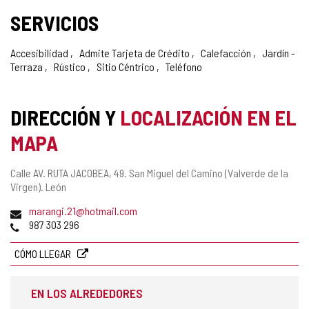
SERVICIOS
Accesibilidad
Admite Tarjeta de Crédito
Calefacción
Jardín -
Terraza
Rústico
Sitio Céntrico
Teléfono
DIRECCIÓN Y
LOCALIZACIÓN EN EL
MAPA
Dirección
Calle AV. RUTA JACOBEA, 49.
San Miguel del Camino (Valverde de la
postal
Virgen).
León
Dirección
marangi.21@hotmail.com
de
Teléfonos
987 303 296
correo
electrónico
CÓMO LLEGAR
EN LOS ALREDEDORES