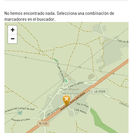
No hemos encontrado nada. Selecciona una combinación de
marcadores en el buscador.
Saltar
+
mapa
−