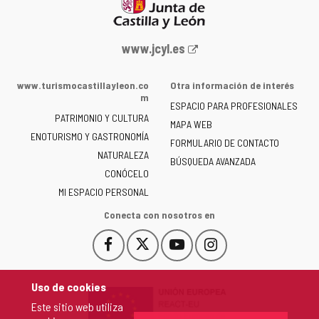
Portal
www.jcyl.es
web
de
www.turismocastillayleon.co
Otra información de interés
la
m
ESPACIO PARA PROFESIONALES
Junta
PATRIMONIO Y CULTURA
de
MAPA WEB
ENOTURISMO Y GASTRONOMÍA
Castilla
FORMULARIO DE CONTACTO
NATURALEZA
y
BÚSQUEDA AVANZADA
León
CONÓCELO
-
MI ESPACIO PERSONAL
Conecta con nosotros en
Facebook
X
YouTube
Instagram
Este
Este
Este
Este
enlace
enlace
enlace
enlace
se
se
se
se
Uso de cookies
abrirá
abrirá
abrirá
abrirá
Este sitio web utiliza
en
en
en
en