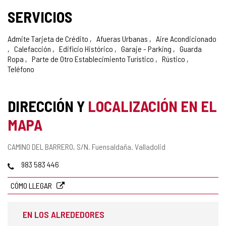
SERVICIOS
Admite Tarjeta de Crédito
Afueras Urbanas
Aire Acondicionado
Calefacción
Edificio Histórico
Garaje - Parking
Guarda
Ropa
Parte de Otro Establecimiento Turístico
Rústico
Teléfono
DIRECCIÓN Y
LOCALIZACIÓN EN EL
MAPA
Dirección
CAMINO DEL BARRERO, S/N.
Fuensaldaña.
Valladolid
postal
Teléfonos
983 583 446
CÓMO LLEGAR
EN LOS ALREDEDORES