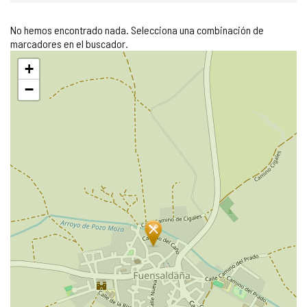
No hemos encontrado nada. Selecciona una combinación de
marcadores en el buscador.
Saltar
+
mapa
−