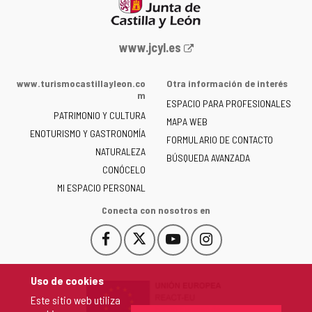
Portal
www.jcyl.es
web
de
www.turismocastillayleon.co
Otra información de interés
la
m
ESPACIO PARA PROFESIONALES
Junta
PATRIMONIO Y CULTURA
de
MAPA WEB
ENOTURISMO Y GASTRONOMÍA
Castilla
FORMULARIO DE CONTACTO
NATURALEZA
y
BÚSQUEDA AVANZADA
León
CONÓCELO
-
MI ESPACIO PERSONAL
Conecta con nosotros en
Facebook
X
YouTube
Instagram
Este
Este
Este
Este
enlace
enlace
enlace
enlace
se
se
se
se
Uso de cookies
abrirá
abrirá
abrirá
abrirá
Este sitio web utiliza
en
en
en
en