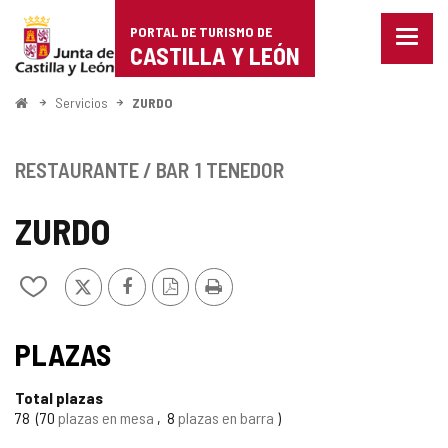
Portal
Saltar al contenido
PORTAL DE TURISMO DE
Menu
de
CASTILLA Y LEÓN
cerra
Mostr
Turismo
opcio
Inicio
Servicios
ZURDO
de
de
naveg
Castilla
RESTAURANTE / BAR
1 TENEDOR
y
ZURDO
León
X
Facebook
Versión
Imprimir
Añadir/quitar
PDF
de
mis
cuadernos
PLAZAS
Total plazas
78
70
plazas en mesa
8
plazas en barra