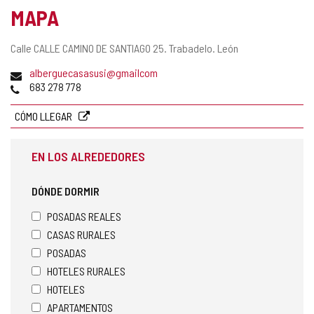
MAPA
Dirección
Calle CALLE CAMINO DE SANTIAGO 25.
Trabadelo.
León
postal
Dirección
alberguecasasusi@gmailcom
de
Teléfonos
683 278 778
correo
electrónico
CÓMO LLEGAR
EN LOS ALREDEDORES
DÓNDE DORMIR
POSADAS REALES
CASAS RURALES
POSADAS
HOTELES RURALES
HOTELES
APARTAMENTOS