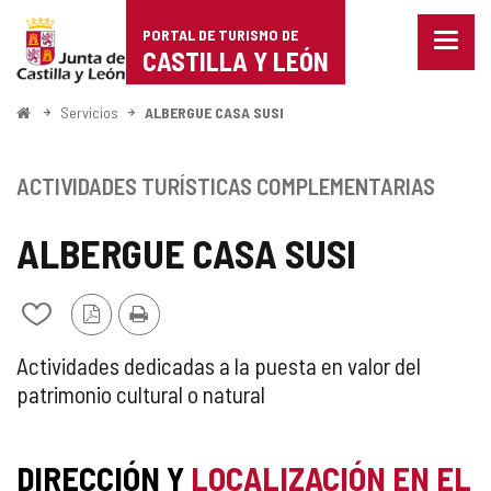
Portal
Saltar al contenido
PORTAL DE TURISMO DE
Menu
de
CASTILLA Y LEÓN
cerra
Mostr
Turismo
opcio
Inicio
Servicios
ALBERGUE CASA SUSI
de
de
naveg
Castilla
ACTIVIDADES TURÍSTICAS COMPLEMENTARIAS
y
ALBERGUE CASA SUSI
León
Versión
Imprimir
Añadir/quitar
PDF
de
mis
ACTIVIDAD
Actividades dedicadas a la puesta en valor del
cuadernos
patrimonio cultural o natural
TURÍSTICA
COMPLEMENTARIA
DIRECCIÓN Y
LOCALIZACIÓN EN EL