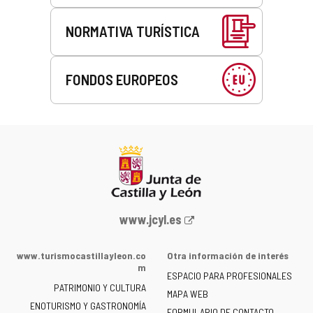
NORMATIVA TURÍSTICA
FONDOS EUROPEOS
Portal
www.jcyl.es
web
de
www.turismocastillayleon.co
Otra información de interés
la
m
ESPACIO PARA PROFESIONALES
Junta
PATRIMONIO Y CULTURA
de
MAPA WEB
ENOTURISMO Y GASTRONOMÍA
Castilla
FORMULARIO DE CONTACTO