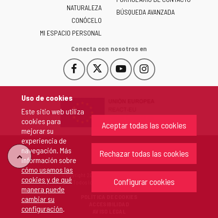
NATURALEZA
y
BÚSQUEDA AVANZADA
León
CONÓCELO
-
MI ESPACIO PERSONAL
Conecta con nosotros en
Facebook
X
YouTube
Instagram
Este
Este
Este
Este
enlace
enlace
enlace
enlace
se
se
se
se
Uso de cookies
abrirá
abrirá
abrirá
abrirá
Este sitio web utiliza
en
en
en
en
cookies para
una
una
una
una
Aceptar todas las cookies
mejorar su
ventana
ventana
ventana
ventana
experiencia de
nueva.
nueva.
nueva.
nueva.
navegación. Más
Rechazar todas las cookies
"Volver
información sobre
cómo usamos las
Copyright 2026 - Junta de Castilla y León
cookies y de qué
arriba"
Configurar cookies
Todos los derechos reservados.
manera puede
POLÍTICA DE COOKIES
cambiar su
ACCESIBILIDAD
configuración
.
AVISO LEGAL