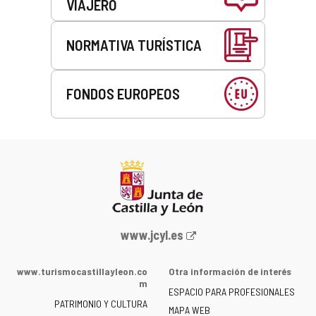
VIAJERO
NORMATIVA TURÍSTICA
FONDOS EUROPEOS
Portal
www.jcyl.es
web
de
www.turismocastillayleon.co
Otra información de interés
la
m
ESPACIO PARA PROFESIONALES
Junta
PATRIMONIO Y CULTURA
de
MAPA WEB