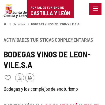
Portal
Saltar al contenido
PORTAL DE TURISMO DE
Menu
de
CASTILLA Y LEÓN
cerra
Mostr
Turismo
opcio
Inicio
Servicios
BODEGAS VINOS DE LEON-VILE.S.A
de
de
naveg
Castilla
ACTIVIDADES TURÍSTICAS COMPLEMENTARIAS
y
BODEGAS VINOS DE LEON-
León
VILE.S.A
Versión
Imprimir
Añadir/quitar
PDF
de
mis
ACTIVIDAD
Bodegas y los complejos de enoturismo
cuadernos
TURÍSTICA