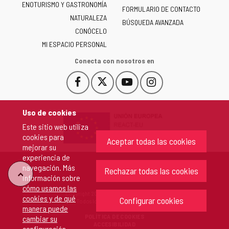
ENOTURISMO Y GASTRONOMÍA
Castilla
FORMULARIO DE CONTACTO
NATURALEZA
y
BÚSQUEDA AVANZADA
León
CONÓCELO
-
MI ESPACIO PERSONAL
Conecta con nosotros en
Facebook
X
YouTube
Instagram
Este
Este
Este
Este
enlace
enlace
enlace
enlace
se
se
se
se
Uso de cookies
abrirá
abrirá
abrirá
abrirá
Este sitio web utiliza
en
en
en
en
cookies para
una
una
una
una
Aceptar todas las cookies
mejorar su
ventana
ventana
ventana
ventana
experiencia de
nueva.
nueva.
nueva.
nueva.
navegación. Más
Rechazar todas las cookies
"Volver
información sobre
cómo usamos las
Copyright 2026 - Junta de Castilla y León
cookies y de qué
arriba"
Configurar cookies
Todos los derechos reservados.
manera puede
POLÍTICA DE COOKIES
cambiar su
ACCESIBILIDAD
configuración
.