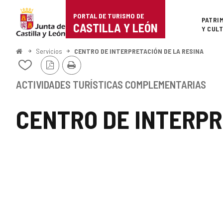
Portal
Saltar al contenido
PORTAL DE TURISMO DE
Superi
PATRI
de
CASTILLA Y LEÓN
Y CUL
Turismo
Inicio
Servicios
CENTRO DE INTERPRETACIÓN DE LA RESINA
Versión
Imprimir
de
Añadir/quitar
PDF
de
Castilla
mis
ACTIVIDADES TURÍSTICAS COMPLEMENTARIAS
cuadernos
y
CENTRO DE INTERPR
León
GALERÍA
DE
IMÁGENES