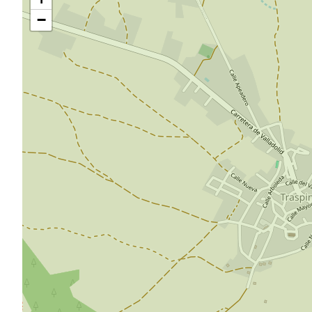
mapa
−