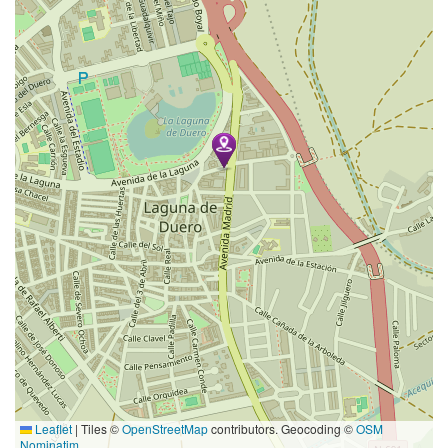
Leaflet
|
Tiles ©
OpenStreetMap
contributors. Geocoding ©
OSM
Nominatim