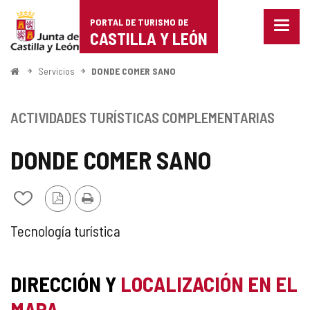
Portal
Saltar al contenido
PORTAL DE TURISMO DE
Menu
de
CASTILLA Y LEÓN
cerra
Mostr
Turismo
opcio
Inicio
Servicios
DONDE COMER SANO
de
de
naveg
Castilla
ACTIVIDADES TURÍSTICAS COMPLEMENTARIAS
y
DONDE COMER SANO
León
Versión
Imprimir
Añadir/quitar
PDF
de
mis
ACTIVIDAD
Tecnología turística
cuadernos
TURÍSTICA
DIRECCIÓN Y
LOCALIZACIÓN EN EL
COMPLEMENTARIA
MAPA