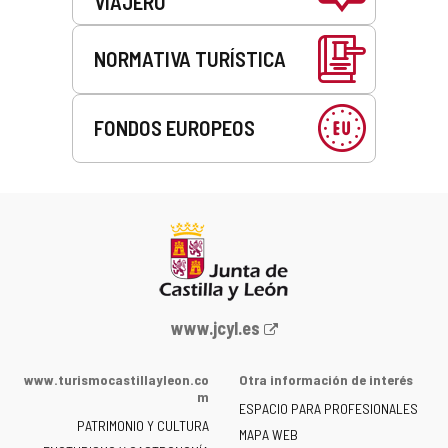
VIAJERO
NORMATIVA TURÍSTICA
FONDOS EUROPEOS
Portal
www.jcyl.es
web
de
www.turismocastillayleon.co
Otra información de interés
la
m
ESPACIO PARA PROFESIONALES
Junta
PATRIMONIO Y CULTURA
de
MAPA WEB