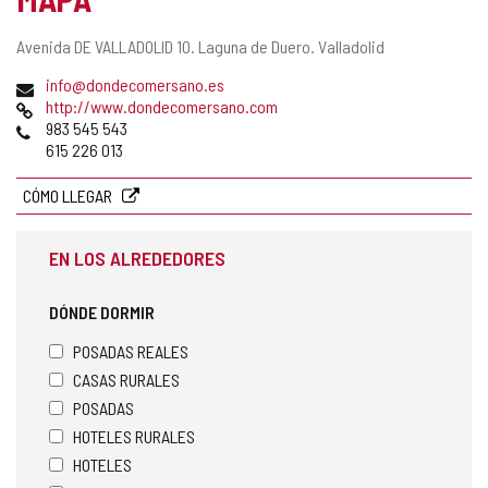
Dirección
Avenida DE VALLADOLID 10.
Laguna de Duero.
Valladolid
postal
Dirección
info@dondecomersano.es
de
Página
http://www.dondecomersano.com
correo
Web
Teléfonos
983 545 543
electrónico
615 226 013
CÓMO LLEGAR
EN LOS ALREDEDORES
DÓNDE DORMIR
POSADAS REALES
CASAS RURALES
POSADAS
HOTELES RURALES
HOTELES