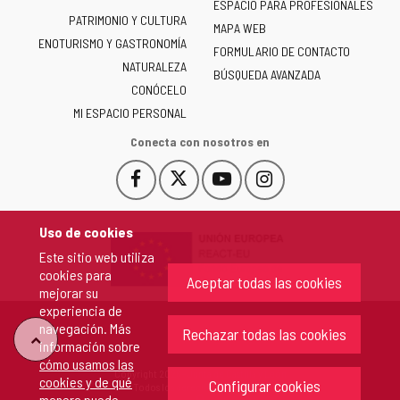
ESPACIO PARA PROFESIONALES
Junta
PATRIMONIO Y CULTURA
de
MAPA WEB
ENOTURISMO Y GASTRONOMÍA
Castilla
FORMULARIO DE CONTACTO
NATURALEZA
y
BÚSQUEDA AVANZADA
León
CONÓCELO
-
MI ESPACIO PERSONAL
Conecta con nosotros en
Facebook
X
YouTube
Instagram
Este
Este
Este
Este
enlace
enlace
enlace
enlace
se
se
se
se
Uso de cookies
abrirá
abrirá
abrirá
abrirá
Este sitio web utiliza
en
en
en
en
cookies para
una
una
una
una
Aceptar todas las cookies
mejorar su
ventana
ventana
ventana
ventana
experiencia de
nueva.
nueva.
nueva.
nueva.
navegación. Más
Rechazar todas las cookies
"Volver
información sobre
cómo usamos las
Copyright 2026 - Junta de Castilla y León
cookies y de qué
arriba"
Configurar cookies
Todos los derechos reservados.
manera puede