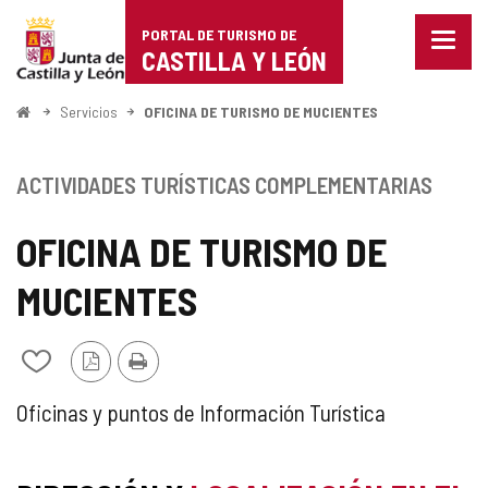
Portal
Saltar al contenido
PORTAL DE TURISMO DE
Menu
de
CASTILLA Y LEÓN
cerra
Mostr
Turismo
opcio
Inicio
Servicios
OFICINA DE TURISMO DE MUCIENTES
de
de
naveg
Castilla
ACTIVIDADES TURÍSTICAS COMPLEMENTARIAS
y
OFICINA DE TURISMO DE
León
MUCIENTES
Versión
Imprimir
Añadir/quitar
PDF
de
mis
ACTIVIDAD
Oficinas y puntos de Información Turística
cuadernos
TURÍSTICA