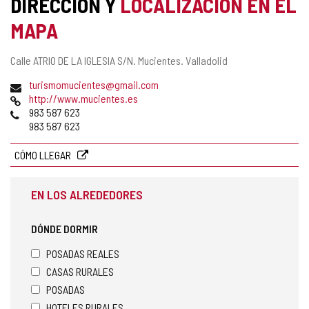
DIRECCIÓN Y
LOCALIZACIÓN EN EL
COMPLEMENTARIA
MAPA
Dirección
Calle ATRIO DE LA IGLESIA S/N.
Mucientes.
Valladolid
postal
Dirección
turismomucientes@gmail.com
de
Página
http://www.mucientes.es
correo
Web
Teléfonos
983 587 623
electrónico
983 587 623
CÓMO LLEGAR
EN LOS ALREDEDORES
DÓNDE DORMIR
POSADAS REALES
CASAS RURALES
POSADAS
HOTELES RURALES