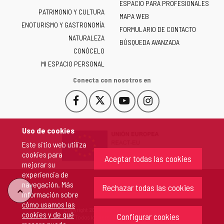
ESPACIO PARA PROFESIONALES
Junta
PATRIMONIO Y CULTURA
de
MAPA WEB
ENOTURISMO Y GASTRONOMÍA
Castilla
FORMULARIO DE CONTACTO
NATURALEZA
y
BÚSQUEDA AVANZADA
León
CONÓCELO
-
MI ESPACIO PERSONAL
Conecta con nosotros en
Facebook
X
YouTube
Instagram
Este
Este
Este
Este
enlace
enlace
enlace
enlace
se
se
se
se
Uso de cookies
abrirá
abrirá
abrirá
abrirá
Este sitio web utiliza
en
en
en
en
cookies para
una
una
una
una
Aceptar todas las cookies
mejorar su
ventana
ventana
ventana
ventana
experiencia de
nueva.
nueva.
nueva.
nueva.
navegación. Más
Rechazar todas las cookies
"Volver
información sobre
cómo usamos las
Copyright 2026 - Junta de Castilla y León
cookies y de qué
arriba"
Configurar cookies
Todos los derechos reservados.