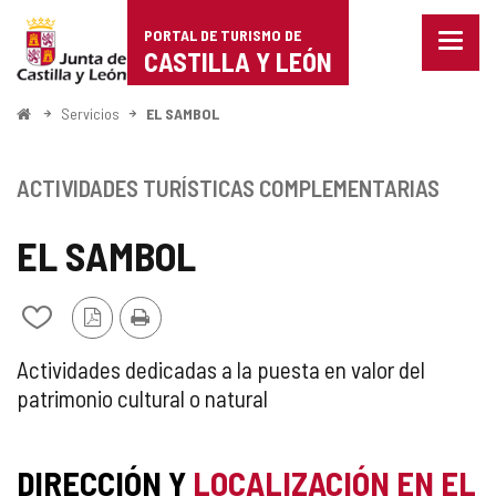
Portal
Saltar al contenido
PORTAL DE TURISMO DE
Menu
de
CASTILLA Y LEÓN
cerra
Mostr
Turismo
opcio
Inicio
Servicios
EL SAMBOL
de
de
naveg
Castilla
ACTIVIDADES TURÍSTICAS COMPLEMENTARIAS
y
EL SAMBOL
León
Versión
Imprimir
Añadir/quitar
PDF
de
mis
ACTIVIDAD
Actividades dedicadas a la puesta en valor del
cuadernos
patrimonio cultural o natural
TURÍSTICA
COMPLEMENTARIA
DIRECCIÓN Y
LOCALIZACIÓN EN EL