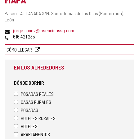
Dirección
Paseo LA LLANADA S/N.
Santo Tomas de las Ollas (Ponferrada).
postal
León
Dirección
jorge.nunez@lasencinassg.com
de
Teléfonos
616 421 235
correo
electrónico
CÓMO LLEGAR
EN LOS ALREDEDORES
DÓNDE DORMIR
POSADAS REALES
CASAS RURALES
POSADAS
HOTELES RURALES
HOTELES
APARTAMENTOS