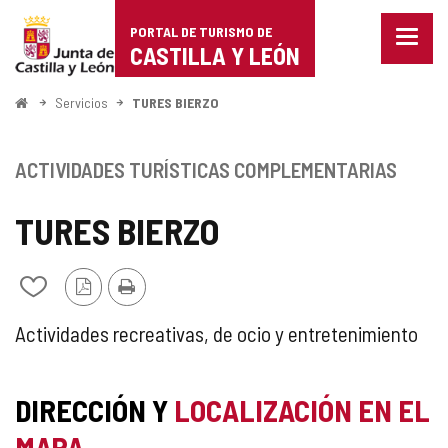
Portal
Saltar al contenido
PORTAL DE TURISMO DE
Menu
de
CASTILLA Y LEÓN
cerra
Mostr
Turismo
opcio
Inicio
Servicios
TURES BIERZO
de
de
naveg
Castilla
ACTIVIDADES TURÍSTICAS COMPLEMENTARIAS
y
TURES BIERZO
León
Versión
Imprimir
Añadir/quitar
PDF
de
mis
TIPO
ACTIVIDAD
Actividades recreativas, de ocio y entretenimiento
cuadernos
TURÍSTICA
DIRECCIÓN Y
LOCALIZACIÓN EN EL
COMPLEMENTARIA
MAPA