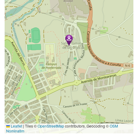
Leaflet
|
Tiles ©
OpenStreetMap
contributors. Geocoding ©
OSM
Nominatim