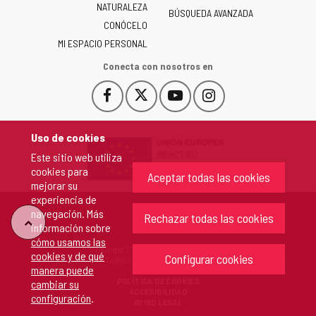
NATURALEZA
y
BÚSQUEDA AVANZADA
León
CONÓCELO
-
MI ESPACIO PERSONAL
Conecta con nosotros en
Facebook
X
YouTube
Instagram
Este
Este
Este
Este
enlace
enlace
enlace
enlace
se
se
se
se
Uso de cookies
abrirá
abrirá
abrirá
abrirá
Este sitio web utiliza
en
en
en
en
cookies para
una
una
una
una
Aceptar todas las cookies
mejorar su
ventana
ventana
ventana
ventana
experiencia de
nueva.
nueva.
nueva.
nueva.
navegación. Más
Rechazar todas las cookies
"Volver
información sobre
cómo usamos las
Copyright 2026 - Junta de Castilla y León
cookies y de qué
arriba"
Configurar cookies
Todos los derechos reservados.
manera puede
POLÍTICA DE COOKIES
cambiar su
ACCESIBILIDAD
configuración
.
AVISO LEGAL