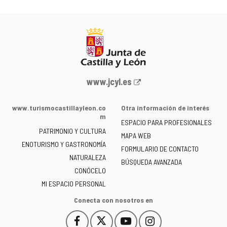
Portal
www.jcyl.es
web
de
www.turismocastillayleon.co
Otra información de interés
la
m
ESPACIO PARA PROFESIONALES
Junta
PATRIMONIO Y CULTURA
de
MAPA WEB
ENOTURISMO Y GASTRONOMÍA
Castilla
FORMULARIO DE CONTACTO
NATURALEZA
y
BÚSQUEDA AVANZADA
León
CONÓCELO
-
MI ESPACIO PERSONAL
Conecta con nosotros en
Facebook
X
YouTube
Instagram
Este
Este
Este
Este