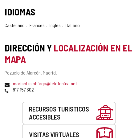
IDIOMAS
Castellano
Francés
Inglés
Italiano
DIRECCIÓN Y
LOCALIZACIÓN EN EL
MAPA
Dirección
Pozuelo de Alarcón. Madrid.
postal
Dirección
marisol.usobiaga@telefonica.net
de
Teléfonos
917 157 302
correo
electrónico
Servicios
RECURSOS TURÍSTICOS
ACCESIBLES
VISITAS VIRTUALES