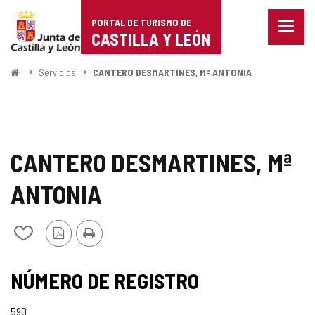
Portal
Saltar al contenido
PORTAL DE TURISMO DE
Menu
de
CASTILLA Y LEÓN
cerra
Mostr
Turismo
opcio
Inicio
Servicios
CANTERO DESMARTINES, Mª ANTONIA
de
de
naveg
Castilla
y
CANTERO DESMARTINES, Mª
León
ANTONIA
Versión
Imprimir
Añadir/quitar
PDF
de
mis
cuadernos
NÚMERO DE REGISTRO
590