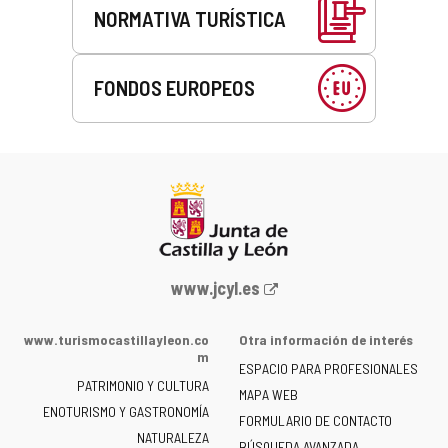
NORMATIVA TURÍSTICA
FONDOS EUROPEOS
Portal
www.jcyl.es
web
de
www.turismocastillayleon.co
Otra información de interés
la
m
ESPACIO PARA PROFESIONALES
Junta
PATRIMONIO Y CULTURA
de
MAPA WEB
ENOTURISMO Y GASTRONOMÍA
Castilla
FORMULARIO DE CONTACTO
NATURALEZA
y
BÚSQUEDA AVANZADA