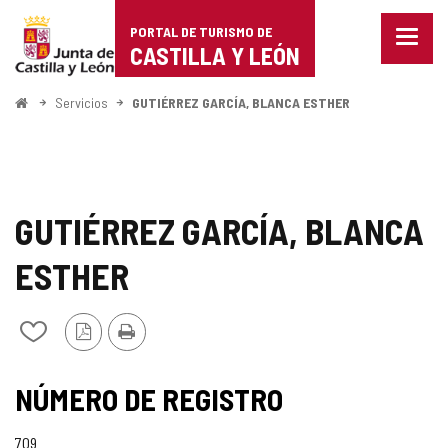
Portal
Saltar al contenido
PORTAL DE TURISMO DE
Menu
de
CASTILLA Y LEÓN
cerra
Mostr
Turismo
opcio
Inicio
Servicios
GUTIÉRREZ GARCÍA, BLANCA ESTHER
de
de
naveg
Castilla
y
GUTIÉRREZ GARCÍA, BLANCA
León
ESTHER
Versión
Imprimir
Añadir/quitar
PDF
de
mis
cuadernos
NÚMERO DE REGISTRO
709