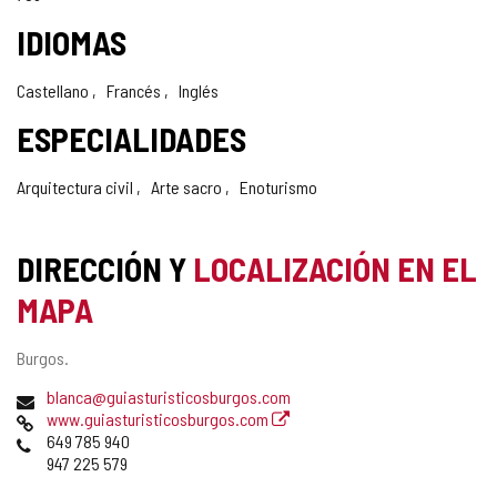
IDIOMAS
Castellano
Francés
Inglés
ESPECIALIDADES
Arquitectura civil
Arte sacro
Enoturismo
DIRECCIÓN Y
LOCALIZACIÓN EN EL
MAPA
Dirección
Burgos.
postal
Dirección
blanca@guiasturisticosburgos.com
de
Página
www.guiasturisticosburgos.com
correo
Web
Teléfonos
649 785 940
electrónico
947 225 579