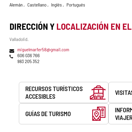
Alemán
Castellano
Inglés
Portugués
DIRECCIÓN Y
LOCALIZACIÓN EN E
Dirección
Valladolid.
postal
Dirección
miguelmarfer58@gmail.com
de
Teléfonos
606 036 766
correo
983 205 352
electrónico
Servicios
RECURSOS TURÍSTICOS
VISITA
ACCESIBLES
INFOR
GUÍAS DE TURISMO
VIAJE