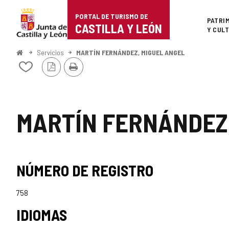
Portal
Saltar al contenido
PORTAL DE TURISMO DE
Superi
PATRI
de
CASTILLA Y LEÓN
Y CUL
Turismo
Inicio
Servicios
MARTÍN FERNÁNDEZ, MIGUEL ANGEL
Versión
Imprimir
de
Añadir/quitar
PDF
de
Castilla
mis
cuadernos
y
MARTÍN FERNÁNDEZ
León
NÚMERO DE REGISTRO
758
IDIOMAS