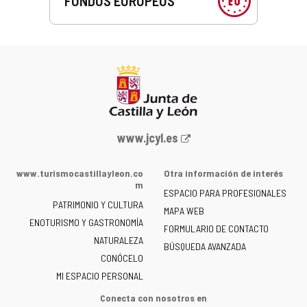
FONDOS EUROPEOS
Portal
www.jcyl.es
web
de
www.turismocastillayleon.co
Otra información de interés
la
m
ESPACIO PARA PROFESIONALES
Junta
PATRIMONIO Y CULTURA
de
MAPA WEB
ENOTURISMO Y GASTRONOMÍA
Castilla
FORMULARIO DE CONTACTO
NATURALEZA
y
BÚSQUEDA AVANZADA
León
CONÓCELO
-
MI ESPACIO PERSONAL
Conecta con nosotros en