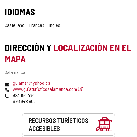
IDIOMAS
Castellano
Francés
Inglés
DIRECCIÓN Y
LOCALIZACIÓN EN EL
MAPA
Dirección
Salamanca.
postal
Dirección
guiamsh@yahoo.es
de
Página
www.guiaturisticosalamanca.com
correo
Web
Teléfonos
923 184 494
electrónico
676 948 803
Servicios
RECURSOS TURÍSTICOS
ACCESIBLES