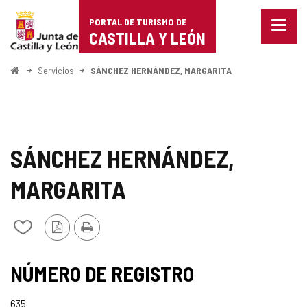
Portal
Saltar al contenido
PORTAL DE TURISMO DE
Menu
de
CASTILLA Y LEÓN
cerra
Mostr
Turismo
opcio
Inicio
Servicios
SÁNCHEZ HERNÁNDEZ, MARGARITA
de
de
naveg
Castilla
y
SÁNCHEZ HERNÁNDEZ,
León
MARGARITA
Versión
Imprimir
Añadir/quitar
PDF
de
mis
cuadernos
NÚMERO DE REGISTRO
635