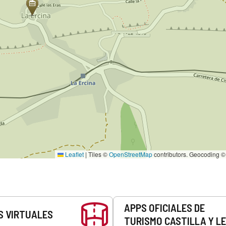
Leaflet
|
Tiles ©
OpenStreetMap
contributors. Geocoding 
APPS OFICIALES DE
S VIRTUALES
TURISMO CASTILLA Y L