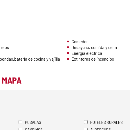
Comedor
rreos
Desayuno, comida y cena
Energía eléctrica
oondas,batería de cocina y vajilla
Extintores de incendios
L MAPA
POSADAS
HOTELES RURALES
CAMPINGS
ALBERGUES