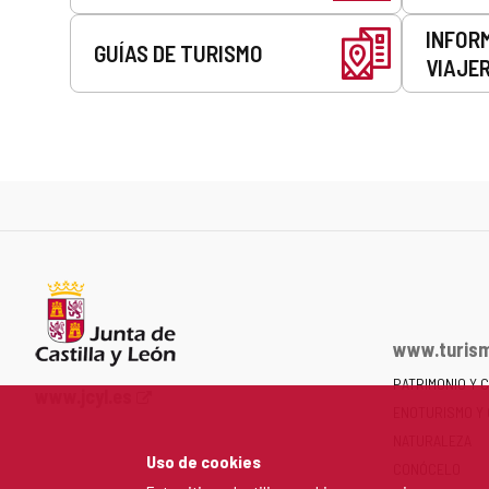
INFOR
GUÍAS DE TURISMO
VIAJE
www.turism
PATRIMONIO Y 
Portal
www.jcyl.es
ENOTURISMO Y
web
de
NATURALEZA
Uso de cookies
la
CONÓCELO