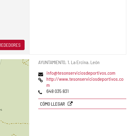
LREDEDORES
Dirección
AYUNTAMIENTO, 1.
La Ercina.
León
postal
Dirección
info@tesonserviciosdeportivos.com
de
Página
http://www.tesonserviciosdeportivos.co
correo
Web
m
electrónico
Teléfonos
648 035 831
CÓMO LLEGAR