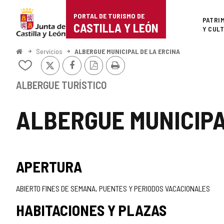
Portal
Saltar al contenido
PORTAL DE TURISMO DE
Superi
PATRI
de
CASTILLA Y LEÓN
Y CUL
Turismo
Inicio
Servicios
ALBERGUE MUNICIPAL DE LA ERCINA
X
Facebook
Versión
Imprimir
de
Añadir/quitar
PDF
de
Castilla
mis
ALBERGUE TURÍSTICO
cuadernos
y
ALBERGUE MUNICIPA
León
APERTURA
ABIERTO FINES DE SEMANA, PUENTES Y PERIODOS VACACIONALES
HABITACIONES Y PLAZAS