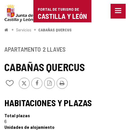
Portal
Saltar al contenido
PORTAL DE TURISMO DE
Menu
de
CASTILLA Y LEÓN
cerra
Mostr
Turismo
opcio
Inicio
Servicios
CABAÑAS QUERCUS
de
de
naveg
Castilla
APARTAMENTO
2 LLAVES
y
CABAÑAS QUERCUS
León
X
Facebook
Versión
Imprimir
Añadir/quitar
PDF
de
mis
cuadernos
HABITACIONES Y PLAZAS
Total plazas
6
Unidades de alojamiento