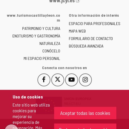
www.jcyl.es
web
de
www.turismocastillayleon.co
Otra información de interés
la
m
ESPACIO PARA PROFESIONALES
Junta
PATRIMONIO Y CULTURA
de
MAPA WEB
ENOTURISMO Y GASTRONOMÍA
Castilla
FORMULARIO DE CONTACTO
NATURALEZA
y
BÚSQUEDA AVANZADA
León
CONÓCELO
-
MI ESPACIO PERSONAL
Conecta con nosotros en
Facebook
X
YouTube
Instagram
Este
Este
Este
Este
enlace
enlace
enlace
enlace
se
se
se
se
Uso de cookies
abrirá
abrirá
abrirá
abrirá
Este sitio web utiliza
en
en
en
en
cookies para
una
una
una
una
Aceptar todas las cookies
mejorar su
ventana
ventana
ventana
ventana
experiencia de
nueva.
nueva.
nueva.
nueva.
navegación. Más