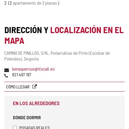
2
2
apartamento de 3 plazas
DIRECCIÓN Y
LOCALIZACIÓN EN EL
MAPA
Dirección
CAMINO DE PINILLOS, S/N..
Peñarrubias de Pirón (Escobar de
postal
Polendos).
Segovia
Dirección
lumaquercus@tiscali.es
de
Teléfonos
921 497 197
correo
electrónico
CÓMO LLEGAR
EN LOS ALREDEDORES
DÓNDE DORMIR
POSADAS REALES