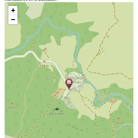
Saltar
+
mapa
−