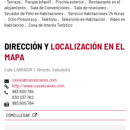
- Terraza
Parque Infantil
Piscina exterior
Restaurante en el
alojamiento
Sala de Convenciones
Sala de reuniones
Secador de Pelo en Habitaciones
Servicio Habitaciones 24 Horas
Sitio Pintoresco
Teléfono
Televisión en Habitación
Vídeo en
Habitación
Zona de Interés Turístico
DIRECCIÓN Y
LOCALIZACIÓN EN EL
MAPA
Dirección
Calle LABRADOR 1.
Olmedo.
Valladolid
postal
Dirección
casas@casascavas.com
de
Página
http://www.casascavas.com.
correo
Web
Teléfonos
983 600 784
electrónico
630 037 762
Fax
983 600 784
CÓMO LLEGAR