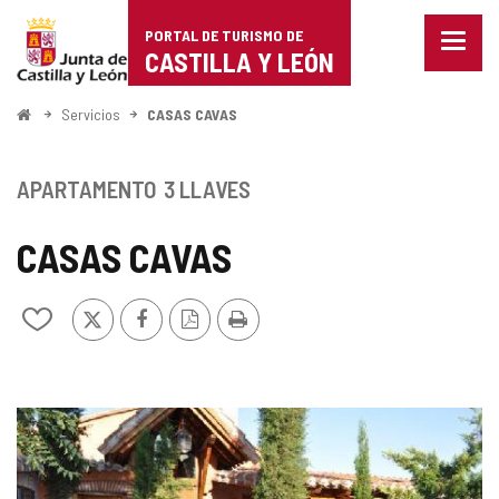
Portal
Saltar al contenido
PORTAL DE TURISMO DE
Menu
de
CASTILLA Y LEÓN
cerra
Mostr
Turismo
opcio
Inicio
Servicios
CASAS CAVAS
de
de
naveg
Castilla
APARTAMENTO
3 LLAVES
y
CASAS CAVAS
León
X
Facebook
Versión
Imprimir
Añadir/quitar
PDF
de
mis
cuadernos
GALERÍA
DE