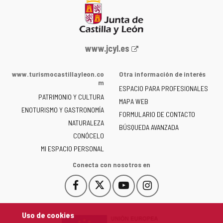
Portal
www.jcyl.es
web
de
www.turismocastillayleon.co
Otra información de interés
la
m
ESPACIO PARA PROFESIONALES
Junta
PATRIMONIO Y CULTURA
de
MAPA WEB
ENOTURISMO Y GASTRONOMÍA
Castilla
FORMULARIO DE CONTACTO
NATURALEZA
y
BÚSQUEDA AVANZADA
León
CONÓCELO
-
MI ESPACIO PERSONAL
Conecta con nosotros en
Facebook
X
YouTube
Instagram
Este
Este
Este
Este
enlace
enlace
enlace
enlace
se
se
se
se
Uso de cookies
abrirá
abrirá
abrirá
abrirá