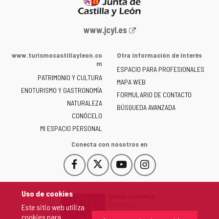
Portal
www.jcyl.es
web
de
www.turismocastillayleon.co
Otra información de interés
la
m
ESPACIO PARA PROFESIONALES
Junta
PATRIMONIO Y CULTURA
de
MAPA WEB
ENOTURISMO Y GASTRONOMÍA
Castilla
FORMULARIO DE CONTACTO
NATURALEZA
y
BÚSQUEDA AVANZADA
León
CONÓCELO
-
MI ESPACIO PERSONAL
Conecta con nosotros en
Facebook
X
YouTube
Instagram
Este
Este
Este
Este
enlace
enlace
enlace
enlace
se
se
se
se
Uso de cookies
abrirá
abrirá
abrirá
abrirá
Este sitio web utiliza
en
en
en
en
cookies para
una
una
una
una