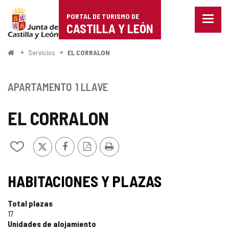
Portal
Saltar al contenido
PORTAL DE TURISMO DE
Menu
de
CASTILLA Y LEÓN
cerra
Mostr
Turismo
opcio
Inicio
Servicios
EL CORRALON
de
de
naveg
Castilla
APARTAMENTO
1 LLAVE
y
EL CORRALON
León
X
Facebook
Versión
Imprimir
Añadir/quitar
PDF
de
mis
cuadernos
HABITACIONES Y PLAZAS
Total plazas
17
Unidades de alojamiento