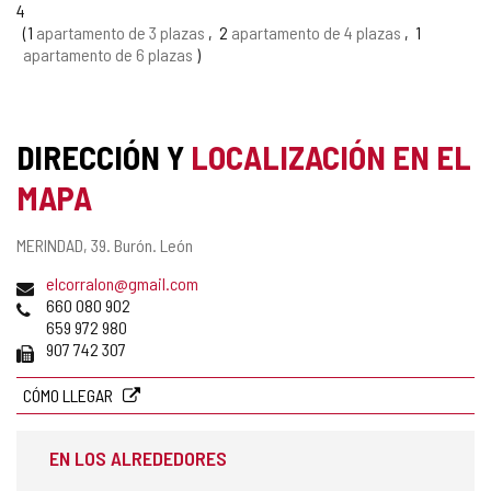
4
1
apartamento de 3 plazas
2
apartamento de 4 plazas
1
apartamento de 6 plazas
DIRECCIÓN Y
LOCALIZACIÓN EN EL
MAPA
Dirección
MERINDAD, 39.
Burón.
León
postal
Dirección
elcorralon@gmail.com
de
Teléfonos
660 080 902
correo
659 972 980
electrónico
Fax
907 742 307
CÓMO LLEGAR
EN LOS ALREDEDORES