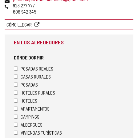
de
Teléfonos
923 277 777
correo
606 942 345
electrónico
CÓMO LLEGAR
EN LOS ALREDEDORES
DÓNDE DORMIR
POSADAS REALES
CASAS RURALES
POSADAS
HOTELES RURALES
HOTELES
APARTAMENTOS
CAMPINGS
ALBERGUES
VIVIENDAS TURÍSTICAS