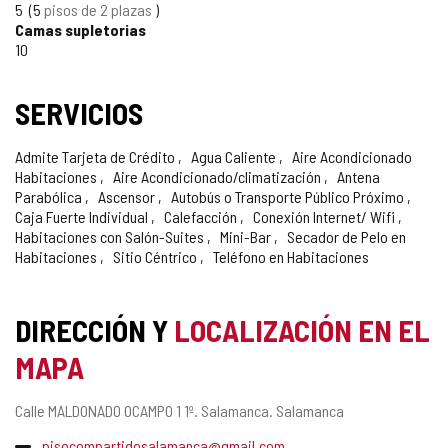
5
5
pisos de 2 plazas
Camas supletorias
10
SERVICIOS
Admite Tarjeta de Crédito
Agua Caliente
Aire Acondicionado
Habitaciones
Aire Acondicionado/climatización
Antena
Parabólica
Ascensor
Autobús o Transporte Público Próximo
Caja Fuerte Individual
Calefacción
Conexión Internet/ Wifi
Habitaciones con Salón-Suites
Mini-Bar
Secador de Pelo en
Habitaciones
Sitio Céntrico
Teléfono en Habitaciones
DIRECCIÓN Y
LOCALIZACIÓN EN EL
MAPA
Dirección
Calle MALDONADO OCAMPO 1 1º.
Salamanca.
Salamanca
postal
Dirección
pisocompartidosalamanca@gmail.com