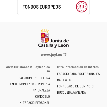
FONDOS EUROPEOS
Portal
www.jcyl.es
web
de
www.turismocastillayleon.co
Otra información de interés
la
m
ESPACIO PARA PROFESIONALES
Junta
PATRIMONIO Y CULTURA
de
MAPA WEB
ENOTURISMO Y GASTRONOMÍA
Castilla
FORMULARIO DE CONTACTO
NATURALEZA
y
BÚSQUEDA AVANZADA
León
CONÓCELO
-
MI ESPACIO PERSONAL