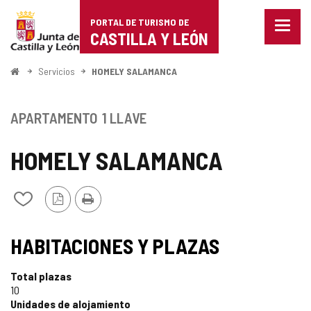
Portal
Saltar al contenido
PORTAL DE TURISMO DE
Menu
de
CASTILLA Y LEÓN
cerra
Mostr
Turismo
opcio
Inicio
Servicios
HOMELY SALAMANCA
de
de
naveg
Castilla
APARTAMENTO
1 LLAVE
y
HOMELY SALAMANCA
León
Versión
Imprimir
Añadir/quitar
PDF
de
mis
cuadernos
HABITACIONES Y PLAZAS
Total plazas
10
Unidades de alojamiento