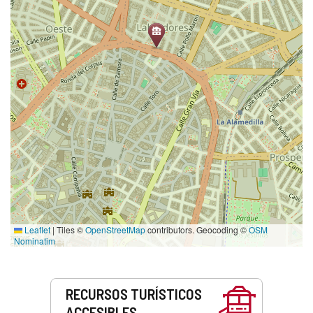
Leaflet
|
Tiles ©
OpenStreetMap
contributors. Geocoding ©
OSM
Nominatim
Servicios
RECURSOS TURÍSTICOS
ACCESIBLES