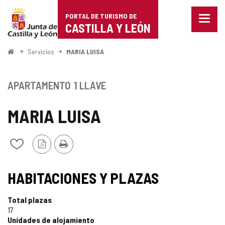
Portal
Saltar al contenido
PORTAL DE TURISMO DE
Menu
de
CASTILLA Y LEÓN
cerra
Mostr
Turismo
opcio
Inicio
Servicios
MARIA LUISA
de
de
naveg
Castilla
APARTAMENTO
1 LLAVE
y
MARIA LUISA
León
Versión
Imprimir
Añadir/quitar
PDF
de
mis
cuadernos
HABITACIONES Y PLAZAS
Total plazas
17
Unidades de alojamiento