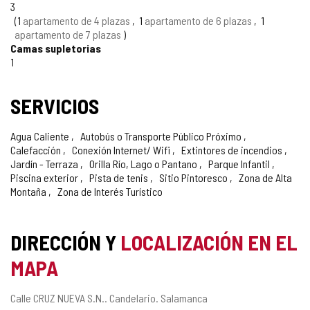
3
1
apartamento de 4 plazas
1
apartamento de 6 plazas
1
apartamento de 7 plazas
Camas supletorias
1
SERVICIOS
Agua Caliente
Autobús o Transporte Público Próximo
Calefacción
Conexión Internet/ Wifi
Extintores de incendios
Jardín - Terraza
Orilla Río, Lago o Pantano
Parque Infantil
Piscina exterior
Pista de tenis
Sitio Pintoresco
Zona de Alta
Montaña
Zona de Interés Turístico
DIRECCIÓN Y
LOCALIZACIÓN EN EL
MAPA
Dirección
Calle CRUZ NUEVA S.N..
Candelario.
Salamanca