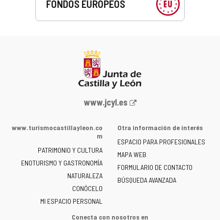
FONDOS EUROPEOS
Portal
www.jcyl.es
web
de
www.turismocastillayleon.co
Otra información de interés
la
m
ESPACIO PARA PROFESIONALES
Junta
PATRIMONIO Y CULTURA
de
MAPA WEB
ENOTURISMO Y GASTRONOMÍA
Castilla
FORMULARIO DE CONTACTO
NATURALEZA
y
BÚSQUEDA AVANZADA
León
CONÓCELO
-
MI ESPACIO PERSONAL
Conecta con nosotros en