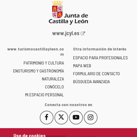
Portal
www.jcyl.es
web
de
www.turismocastillayleon.co
Otra información de interés
la
m
ESPACIO PARA PROFESIONALES
Junta
PATRIMONIO Y CULTURA
de
MAPA WEB
ENOTURISMO Y GASTRONOMÍA
Castilla
FORMULARIO DE CONTACTO
NATURALEZA
y
BÚSQUEDA AVANZADA
León
CONÓCELO
-
MI ESPACIO PERSONAL
Conecta con nosotros en
Facebook
X
YouTube
Instagram
Este
Este
Este
Este
enlace
enlace
enlace
enlace
se
se
se
se
Uso de cookies