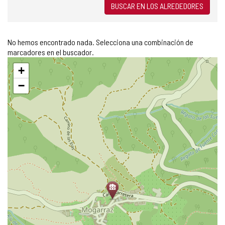
ó
BUSCAR EN LOS ALREDEDORES
n
i
c
No hemos encontrado nada. Selecciona una combinación de
o
marcadores en el buscador.
)
Saltar
+
mapa
−