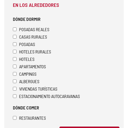
EN LOS ALREDEDORES
l
c
l
DÓNDE DORMIR
i
e
POSADAS REALES
n
CASAS RURALES
t
POSADAS
e
d
HOTELES RURALES
e
HOTELES
c
APARTAMENTOS
o
r
CAMPINGS
r
ALBERGUES
e
VIVIENDAS TURÍSTICAS
o
ESTACIONAMIENTO AUTOCARAVANAS
e
l
DÓNDE COMER
e
c
RESTAURANTES
t
r