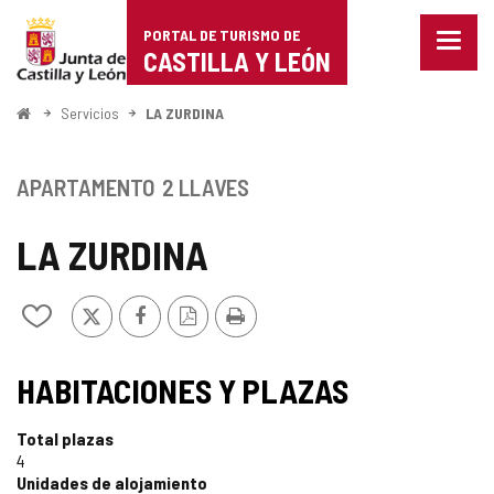
Portal
Saltar al contenido
PORTAL DE TURISMO DE
Menu
de
CASTILLA Y LEÓN
cerra
Mostr
Turismo
opcio
Inicio
Servicios
LA ZURDINA
de
de
naveg
Castilla
APARTAMENTO
2 LLAVES
y
LA ZURDINA
León
X
Facebook
Versión
Imprimir
Añadir/quitar
PDF
de
mis
TIPO
cuadernos
HABITACIONES Y PLAZAS
Total plazas
4
Unidades de alojamiento