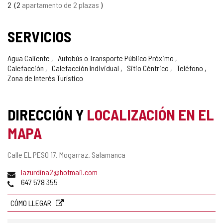
2
2
apartamento de 2 plazas
SERVICIOS
Agua Caliente
Autobús o Transporte Público Próximo
Calefacción
Calefacción Individual
Sitio Céntrico
Teléfono
Zona de Interés Turístico
DIRECCIÓN Y
LOCALIZACIÓN EN EL
MAPA
Dirección
Calle EL PESO 17.
Mogarraz.
Salamanca
postal
Dirección
(
lazurdina2@hotmail.com
de
Teléfonos
a
647 578 355
correo
b
electrónico
r
CÓMO LLEGAR
e
e