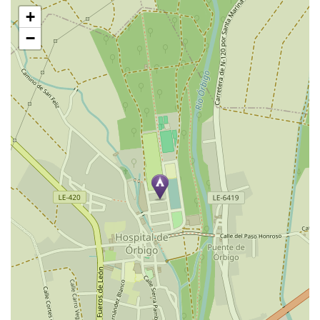
Saltar
+
mapa
−