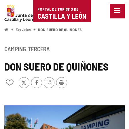
Portal
Saltar al contenido
PORTAL DE TURISMO DE
Menu
de
CASTILLA Y LEÓN
cerra
Mostr
Turismo
opcio
Inicio
Servicios
DON SUERO DE QUIÑONES
de
de
naveg
Castilla
CAMPING
TERCERA
y
DON SUERO DE QUIÑONES
León
X
Facebook
Versión
Imprimir
Añadir/quitar
PDF
de
mis
cuadernos
GALERÍA
DE