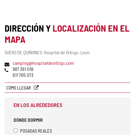
DIRECCIÓN Y
LOCALIZACIÓN EN EL
MAPA
Dirección
SUERO DE QUIÑONES.
Hospital de Órbigo.
León
postal
Dirección
camping@hospitaldeorbigo.com
de
Teléfonos
987 361 018
correo
611 765 073
electrónico
CÓMO LLEGAR
EN LOS ALREDEDORES
DÓNDE DORMIR
POSADAS REALES