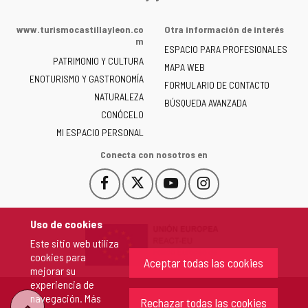
web
de
www.turismocastillayleon.co
Otra información de interés
la
m
ESPACIO PARA PROFESIONALES
Junta
PATRIMONIO Y CULTURA
de
MAPA WEB
ENOTURISMO Y GASTRONOMÍA
Castilla
FORMULARIO DE CONTACTO
NATURALEZA
y
BÚSQUEDA AVANZADA
León
CONÓCELO
-
MI ESPACIO PERSONAL
Conecta con nosotros en
Facebook
X
YouTube
Instagram
Este
Este
Este
Este
enlace
enlace
enlace
enlace
se
se
se
se
Uso de cookies
abrirá
abrirá
abrirá
abrirá
Este sitio web utiliza
en
en
en
en
cookies para
una
una
una
una
Aceptar todas las cookies
mejorar su
ventana
ventana
ventana
ventana
experiencia de
nueva.
nueva.
nueva.
nueva.
navegación. Más
Rechazar todas las cookies
"Volver