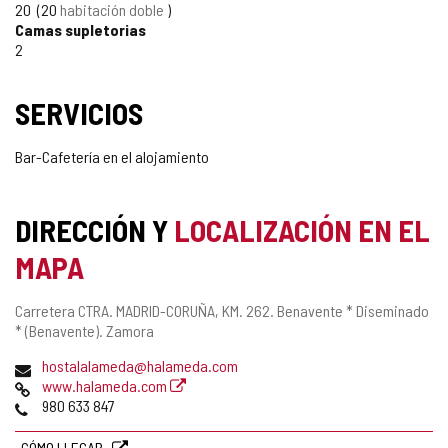
20
20
habitación doble
Camas supletorias
2
SERVICIOS
Bar-Cafetería en el alojamiento
DIRECCIÓN Y
LOCALIZACIÓN EN EL
MAPA
Dirección
Carretera CTRA. MADRID-CORUÑA, KM. 262.
Benavente * Diseminado
postal
* (Benavente).
Zamora
Dirección
hostalalameda@halameda.com
de
Página
www.halameda.com
correo
Web
Teléfonos
980 633 847
electrónico
CÓMO LLEGAR