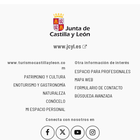
Portal
www.jcyl.es
web
de
www.turismocastillayleon.co
Otra información de interés
la
m
ESPACIO PARA PROFESIONALES
Junta
PATRIMONIO Y CULTURA
de
MAPA WEB
ENOTURISMO Y GASTRONOMÍA
Castilla
FORMULARIO DE CONTACTO
NATURALEZA
y
BÚSQUEDA AVANZADA
León
CONÓCELO
-
MI ESPACIO PERSONAL
Conecta con nosotros en
Facebook
X
YouTube
Instagram
Este
Este
Este
Este