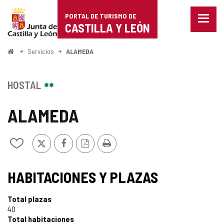
Portal
Saltar al contenido
PORTAL DE TURISMO DE
Menu
de
CASTILLA Y LEÓN
cerra
Mostr
Turismo
opcio
Inicio
Servicios
ALAMEDA
de
de
naveg
Castilla
HOSTAL
y
ALAMEDA
León
X
Facebook
Versión
Imprimir
Añadir/quitar
PDF
de
mis
cuadernos
HABITACIONES Y PLAZAS
Total plazas
40
Total habitaciones