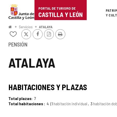
Portal
Saltar al contenido
PORTAL DE TURISMO DE
Superi
PATRI
de
CASTILLA Y LEÓN
Y CUL
Turismo
Inicio
Servicios
ATALAYA
X
Facebook
Versión
Imprimir
de
Añadir/quitar
PDF
de
Castilla
mis
PENSIÓN
cuadernos
y
ATALAYA
León
HABITACIONES Y PLAZAS
Total plazas
7
Total habitaciones
4
1
habitación individual
3
habitación do