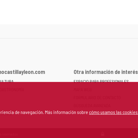
ocastillayleon.com
Otra información de interés
CULTURA
ESPACIO PARA PROFESIONALES
 GASTRONOMÍA
MAPA WEB
FORMULARIO DE CONTACTO
BÚSQUEDA AVANZADA
periencia de navegación. Más información sobre
cómo usamos las cookies
RSONAL
s reservados.