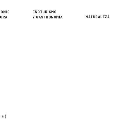
or
MONIO
ENOTURISMO
NATURALEZA
TURA
Y GASTRONOMÍA
ble