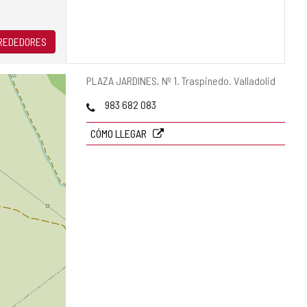
LREDEDORES
Dirección
PLAZA JARDINES, Nº 1.
Traspinedo.
Valladolid
postal
Teléfonos
983 682 083
CÓMO LLEGAR