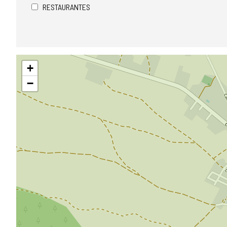
RESTAURANTES
Saltar
+
mapa
−