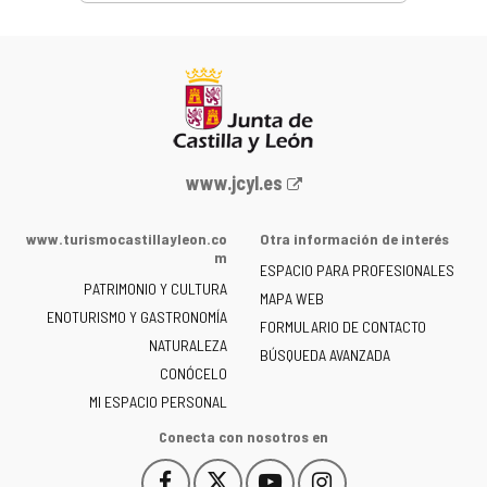
Portal
www.jcyl.es
web
de
www.turismocastillayleon.co
Otra información de interés
la
m
ESPACIO PARA PROFESIONALES
Junta
PATRIMONIO Y CULTURA
de
MAPA WEB
ENOTURISMO Y GASTRONOMÍA
Castilla
FORMULARIO DE CONTACTO
NATURALEZA
y
BÚSQUEDA AVANZADA
León
CONÓCELO
-
MI ESPACIO PERSONAL
Conecta con nosotros en
Facebook
X
YouTube
Instagram