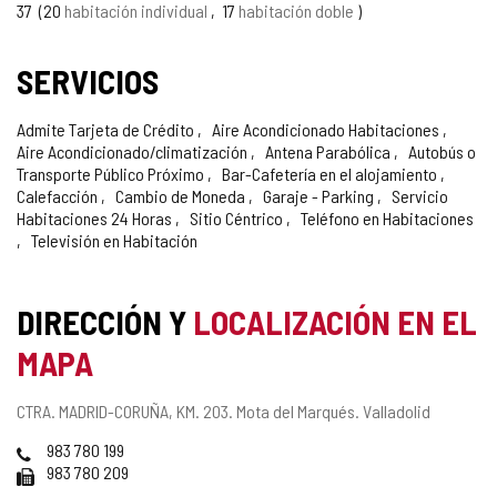
37
20
habitación individual
17
habitación doble
SERVICIOS
Admite Tarjeta de Crédito
Aire Acondicionado Habitaciones
Aire Acondicionado/climatización
Antena Parabólica
Autobús o
Transporte Público Próximo
Bar-Cafetería en el alojamiento
Calefacción
Cambio de Moneda
Garaje - Parking
Servicio
Habitaciones 24 Horas
Sitio Céntrico
Teléfono en Habitaciones
Televisión en Habitación
DIRECCIÓN Y
LOCALIZACIÓN EN EL
MAPA
Dirección
CTRA. MADRID-CORUÑA, KM. 203.
Mota del Marqués.
Valladolid
postal
Teléfonos
983 780 199
Fax
983 780 209