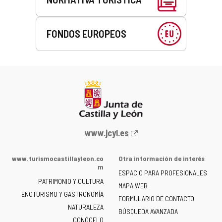
FONDOS EUROPEOS
Portal
www.jcyl.es
web
de
www.turismocastillayleon.co
Otra información de interés
la
m
ESPACIO PARA PROFESIONALES
Junta
PATRIMONIO Y CULTURA
de
MAPA WEB
ENOTURISMO Y GASTRONOMÍA
Castilla
FORMULARIO DE CONTACTO
NATURALEZA
y
BÚSQUEDA AVANZADA
León
CONÓCELO