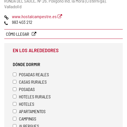
Dirección
RONDA DEL SAUCE, Nº 26.
Polígono Ind. la Mora (Cistérniga).
postal
Valladolid
Página
www.hostalcampestre.es
Web
Teléfonos
983 403 212
CÓMO LLEGAR
EN LOS ALREDEDORES
DÓNDE DORMIR
POSADAS REALES
CASAS RURALES
POSADAS
HOTELES RURALES
HOTELES
APARTAMENTOS
CAMPINGS
ALBERGUES