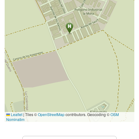
Leaflet
|
Tiles ©
OpenStreetMap
contributors. Geocoding ©
OSM
Nominatim
Servicios