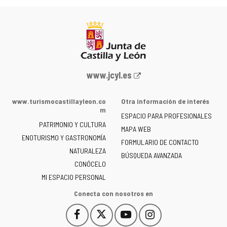
Portal
www.jcyl.es
web
de
www.turismocastillayleon.co
Otra información de interés
la
m
ESPACIO PARA PROFESIONALES
Junta
PATRIMONIO Y CULTURA
de
MAPA WEB
ENOTURISMO Y GASTRONOMÍA
Castilla
FORMULARIO DE CONTACTO
NATURALEZA
y
BÚSQUEDA AVANZADA
León
CONÓCELO
-
MI ESPACIO PERSONAL
Conecta con nosotros en
Facebook
X
YouTube
Instagram
Este
Este
Este
Este