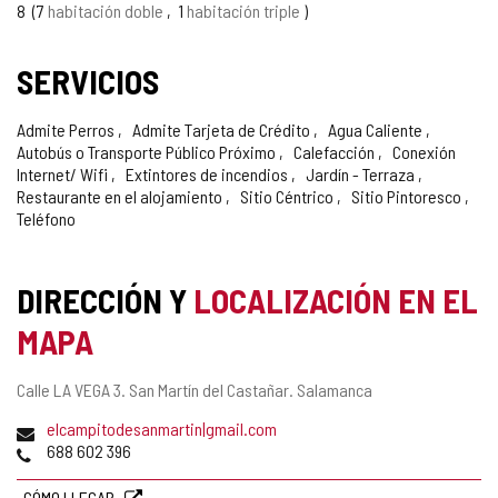
8
7
habitación doble
1
habitación triple
SERVICIOS
Admite Perros
Admite Tarjeta de Crédito
Agua Caliente
Autobús o Transporte Público Próximo
Calefacción
Conexión
Internet/ Wifi
Extintores de incendios
Jardín - Terraza
Restaurante en el alojamiento
Sitio Céntrico
Sitio Pintoresco
Teléfono
DIRECCIÓN Y
LOCALIZACIÓN EN EL
MAPA
Dirección
Calle LA VEGA 3.
San Martín del Castañar.
Salamanca
postal
Dirección
elcampitodesanmartin|gmail.com
de
Teléfonos
688 602 396
correo
electrónico
CÓMO LLEGAR