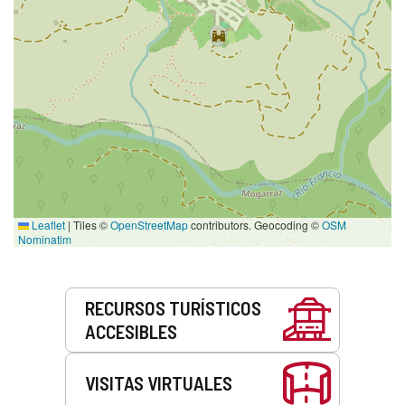
Leaflet
|
Tiles ©
OpenStreetMap
contributors. Geocoding ©
OSM
Nominatim
Servicios
RECURSOS TURÍSTICOS
ACCESIBLES
VISITAS VIRTUALES