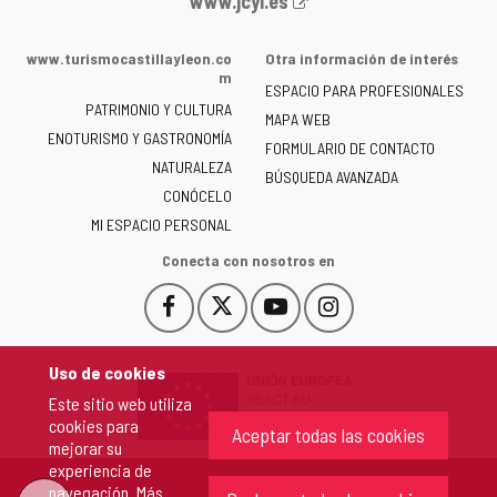
www.jcyl.es
web
de
www.turismocastillayleon.co
Otra información de interés
la
m
ESPACIO PARA PROFESIONALES
Junta
PATRIMONIO Y CULTURA
de
MAPA WEB
ENOTURISMO Y GASTRONOMÍA
Castilla
FORMULARIO DE CONTACTO
NATURALEZA
y
BÚSQUEDA AVANZADA
León
CONÓCELO
-
MI ESPACIO PERSONAL
Conecta con nosotros en
Facebook
X
YouTube
Instagram
Este
Este
Este
Este
enlace
enlace
enlace
enlace
se
se
se
se
Uso de cookies
abrirá
abrirá
abrirá
abrirá
Este sitio web utiliza
en
en
en
en
cookies para
una
una
una
una
Aceptar todas las cookies
mejorar su
ventana
ventana
ventana
ventana
experiencia de
nueva.
nueva.
nueva.
nueva.
navegación. Más