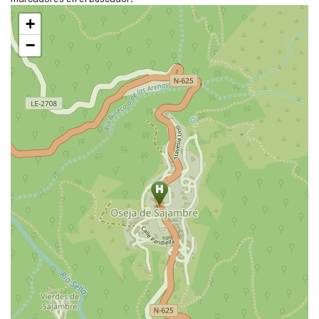
Saltar
+
mapa
−