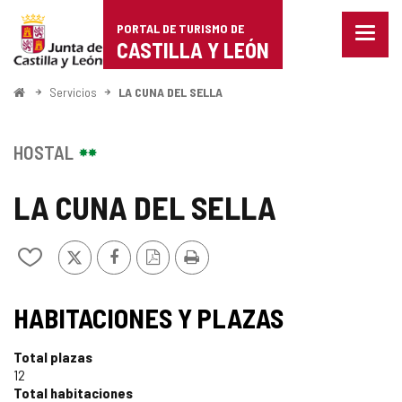
Portal
Saltar al contenido
PORTAL DE TURISMO DE
Menu
de
CASTILLA Y LEÓN
cerra
Mostr
Turismo
opcio
Inicio
Servicios
LA CUNA DEL SELLA
de
de
naveg
Castilla
HOSTAL
y
LA CUNA DEL SELLA
León
X
Facebook
Versión
Imprimir
Añadir/quitar
PDF
de
mis
cuadernos
HABITACIONES Y PLAZAS
Total plazas
12
Total habitaciones