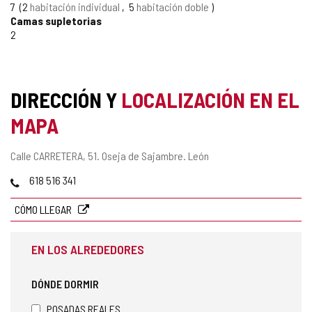
7
2
habitación individual
5
habitación doble
Camas supletorias
2
DIRECCIÓN Y
LOCALIZACIÓN EN EL
MAPA
Dirección
Calle CARRETERA, 51.
Oseja de Sajambre.
León
postal
Teléfonos
618 516 341
CÓMO LLEGAR
EN LOS ALREDEDORES
DÓNDE DORMIR
POSADAS REALES