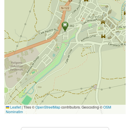
Leaflet
|
Tiles ©
OpenStreetMap
contributors. Geocoding ©
OSM
Nominatim
Servicios