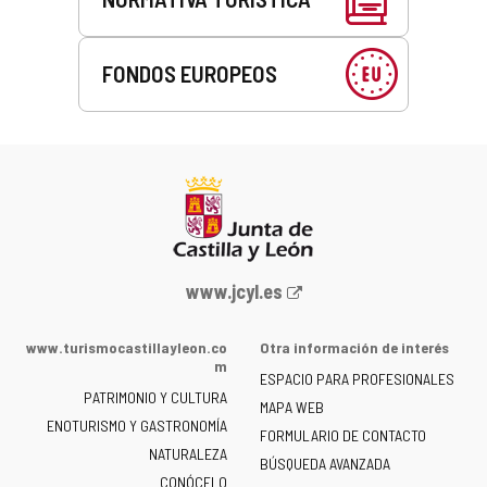
FONDOS EUROPEOS
Portal
www.jcyl.es
web
de
www.turismocastillayleon.co
Otra información de interés
la
m
ESPACIO PARA PROFESIONALES
Junta
PATRIMONIO Y CULTURA
de
MAPA WEB
ENOTURISMO Y GASTRONOMÍA
Castilla
FORMULARIO DE CONTACTO
NATURALEZA
y
BÚSQUEDA AVANZADA
León
CONÓCELO