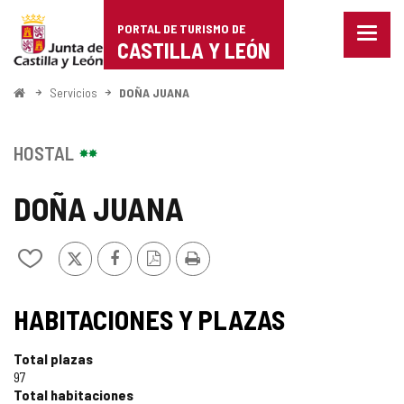
Portal
Saltar al contenido
PORTAL DE TURISMO DE
Menu
de
CASTILLA Y LEÓN
cerra
Mostr
Turismo
opcio
Inicio
Servicios
DOÑA JUANA
de
de
naveg
Castilla
HOSTAL
y
DOÑA JUANA
León
X
Facebook
Versión
Imprimir
Añadir/quitar
PDF
de
mis
cuadernos
HABITACIONES Y PLAZAS
Total plazas
97
Total habitaciones