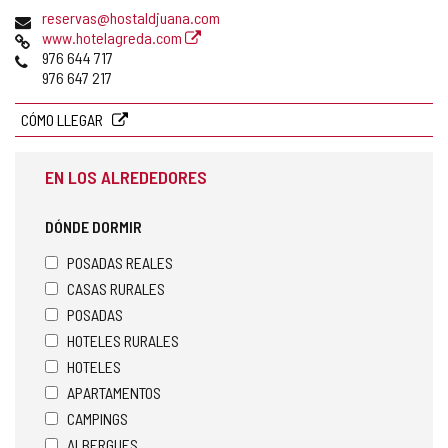
postal
Dirección
reservas@hostaldjuana.com
de
Página
www.hotelagreda.com
correo
Web
Teléfonos
976 644 717
electrónico
976 647 217
CÓMO LLEGAR
EN LOS ALREDEDORES
DÓNDE DORMIR
POSADAS REALES
CASAS RURALES
POSADAS
HOTELES RURALES
HOTELES
APARTAMENTOS
CAMPINGS
ALBERGUES