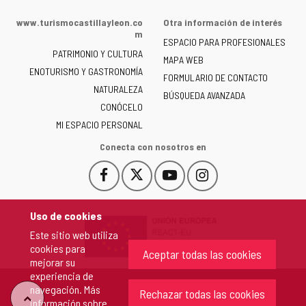
web
de
www.turismocastillayleon.co
Otra información de interés
la
m
ESPACIO PARA PROFESIONALES
Junta
PATRIMONIO Y CULTURA
de
MAPA WEB
ENOTURISMO Y GASTRONOMÍA
Castilla
FORMULARIO DE CONTACTO
NATURALEZA
y
BÚSQUEDA AVANZADA
León
CONÓCELO
-
MI ESPACIO PERSONAL
Conecta con nosotros en
Facebook
X
YouTube
Instagram
Este
Este
Este
Este
enlace
enlace
enlace
enlace
se
se
se
se
Uso de cookies
abrirá
abrirá
abrirá
abrirá
Este sitio web utiliza
en
en
en
en
cookies para
una
una
una
una
Aceptar todas las cookies
mejorar su
ventana
ventana
ventana
ventana
experiencia de
nueva.
nueva.
nueva.
nueva.
navegación. Más
Rechazar todas las cookies
"Volver
información sobre