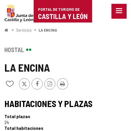
Portal
Saltar al contenido
PORTAL DE TURISMO DE
Menu
de
CASTILLA Y LEÓN
cerra
Mostr
Turismo
opcio
Inicio
Servicios
LA ENCINA
de
de
naveg
Castilla
HOSTAL
y
LA ENCINA
León
X
Facebook
Versión
Imprimir
Añadir/quitar
PDF
de
mis
cuadernos
HABITACIONES Y PLAZAS
Total plazas
24
Total habitaciones