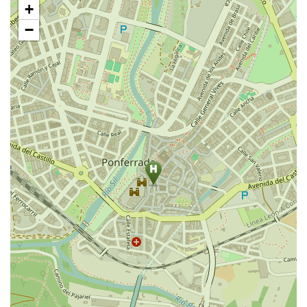
+
mapa
−