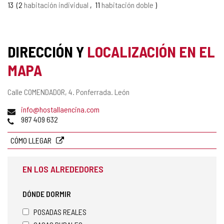
13
2
habitación individual
11
habitación doble
DIRECCIÓN Y
LOCALIZACIÓN EN EL
MAPA
Dirección
Calle COMENDADOR, 4.
Ponferrada.
León
postal
Dirección
info@hostallaencina.com
de
Teléfonos
987 409 632
correo
electrónico
CÓMO LLEGAR
EN LOS ALREDEDORES
DÓNDE DORMIR
POSADAS REALES