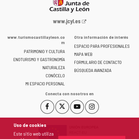
Portal
www.jcyl.es
web
de
www.turismocastillayleon.co
Otra información de interés
la
m
ESPACIO PARA PROFESIONALES
Junta
PATRIMONIO Y CULTURA
de
MAPA WEB
ENOTURISMO Y GASTRONOMÍA
Castilla
FORMULARIO DE CONTACTO
NATURALEZA
y
BÚSQUEDA AVANZADA
León
CONÓCELO
-
MI ESPACIO PERSONAL
Conecta con nosotros en
Facebook
X
YouTube
Instagram
Este
Este
Este
Este
enlace
enlace
enlace
enlace
se
se
se
se
Uso de cookies
abrirá
abrirá
abrirá
abrirá
Este sitio web utiliza
en
en
en
en