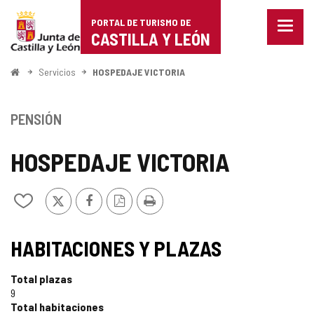
Portal
Saltar al contenido
PORTAL DE TURISMO DE
Menu
de
CASTILLA Y LEÓN
cerra
Mostr
Turismo
opcio
Inicio
Servicios
HOSPEDAJE VICTORIA
de
de
naveg
Castilla
PENSIÓN
y
HOSPEDAJE VICTORIA
León
X
Facebook
Versión
Imprimir
Añadir/quitar
PDF
de
mis
cuadernos
HABITACIONES Y PLAZAS
Total plazas
9
Total habitaciones