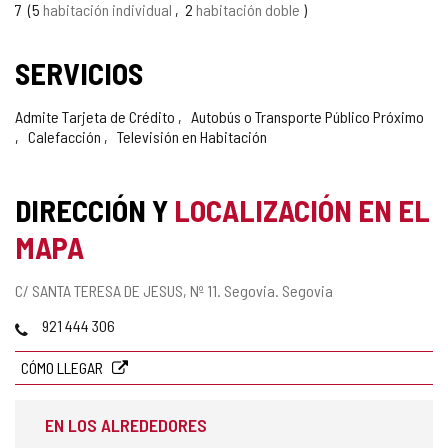
7
5
habitación individual
2
habitación doble
SERVICIOS
Admite Tarjeta de Crédito
Autobús o Transporte Público Próximo
Calefacción
Televisión en Habitación
DIRECCIÓN Y
LOCALIZACIÓN EN EL
MAPA
Dirección
C/ SANTA TERESA DE JESUS, Nº 11.
Segovia.
Segovia
postal
Teléfonos
921 444 306
CÓMO LLEGAR
EN LOS ALREDEDORES