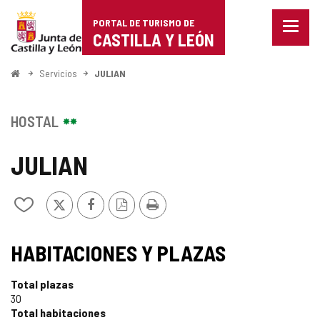
Portal
Saltar al contenido
PORTAL DE TURISMO DE
Menu
de
CASTILLA Y LEÓN
cerra
Mostr
Turismo
opcio
Inicio
Servicios
JULIAN
de
de
naveg
Castilla
HOSTAL
y
JULIAN
León
X
Facebook
Versión
Imprimir
Añadir/quitar
PDF
de
mis
TIPO
cuadernos
HABITACIONES Y PLAZAS
Total plazas
30
Total habitaciones