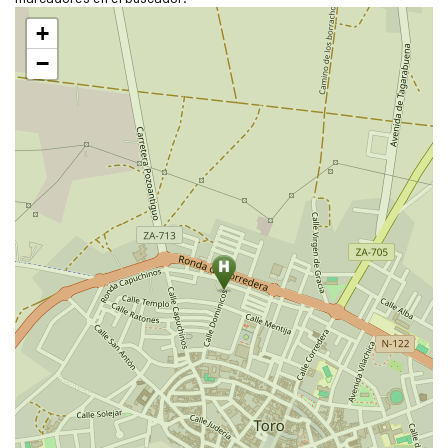
Saltar
+
mapa
−