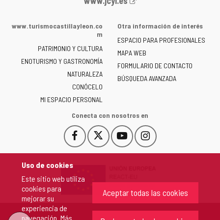
www.jcyl.es
web
de
www.turismocastillayleon.co
Otra información de interés
la
m
ESPACIO PARA PROFESIONALES
Junta
PATRIMONIO Y CULTURA
de
MAPA WEB
ENOTURISMO Y GASTRONOMÍA
Castilla
FORMULARIO DE CONTACTO
NATURALEZA
y
BÚSQUEDA AVANZADA
León
CONÓCELO
-
MI ESPACIO PERSONAL
Conecta con nosotros en
Facebook
X
YouTube
Instagram
Este
Este
Este
Este
enlace
enlace
enlace
enlace
se
se
se
se
Uso de cookies
abrirá
abrirá
abrirá
abrirá
Este sitio web utiliza
en
en
en
en
cookies para
una
una
una
una
Aceptar todas las cookies
mejorar su
ventana
ventana
ventana
ventana
experiencia de
nueva.
nueva.
nueva.
nueva.
navegación. Más