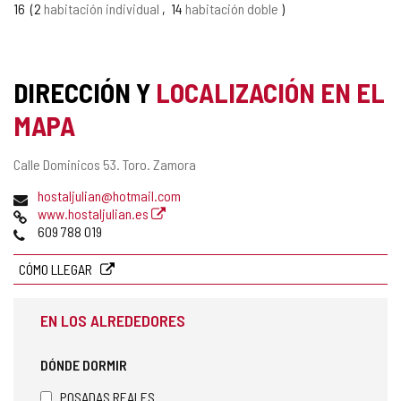
16
2
habitación individual
14
habitación doble
DIRECCIÓN Y
LOCALIZACIÓN EN EL
MAPA
Dirección
Calle Dominicos 53.
Toro.
Zamora
postal
Dirección
hostaljulian@hotmail.com
de
Página
www.hostaljulian.es
correo
Web
Teléfonos
609 788 019
electrónico
CÓMO LLEGAR
EN LOS ALREDEDORES
DÓNDE DORMIR
POSADAS REALES