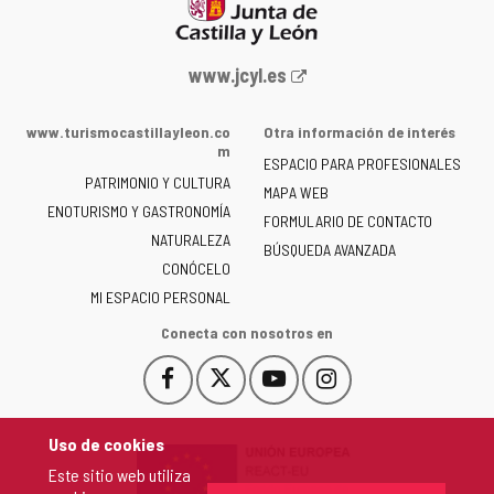
Portal
www.jcyl.es
web
de
www.turismocastillayleon.co
Otra información de interés
la
m
ESPACIO PARA PROFESIONALES
Junta
PATRIMONIO Y CULTURA
de
MAPA WEB
ENOTURISMO Y GASTRONOMÍA
Castilla
FORMULARIO DE CONTACTO
NATURALEZA
y
BÚSQUEDA AVANZADA
León
CONÓCELO
-
MI ESPACIO PERSONAL
Conecta con nosotros en
Facebook
X
YouTube
Instagram
Este
Este
Este
Este
enlace
enlace
enlace
enlace
se
se
se
se
Uso de cookies
abrirá
abrirá
abrirá
abrirá
Este sitio web utiliza
en
en
en
en