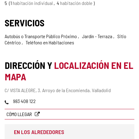
5
1
habitación individual
4
habitación doble
SERVICIOS
Autobús o Transporte Público Próximo
Jardín - Terraza
Sitio
Céntrico
Teléfono en Habitaciones
DIRECCIÓN Y
LOCALIZACIÓN EN EL
MAPA
Dirección
C/ VISTA ALEGRE, 3.
Arroyo de la Encomienda.
Valladolid
postal
Teléfonos
983 408 122
CÓMO LLEGAR
EN LOS ALREDEDORES