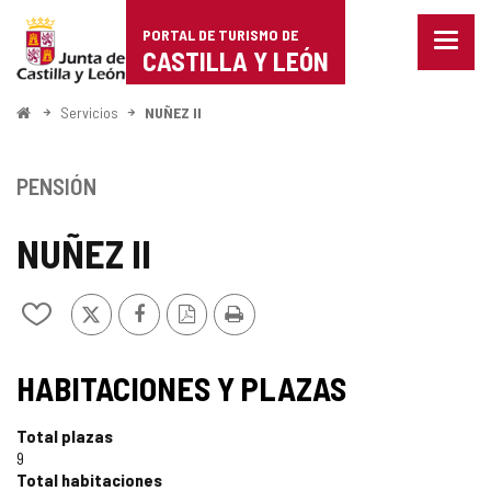
Portal
Saltar al contenido
PORTAL DE TURISMO DE
Menu
de
CASTILLA Y LEÓN
cerra
Mostr
Turismo
opcio
Inicio
Servicios
NUÑEZ II
de
de
naveg
Castilla
PENSIÓN
y
NUÑEZ II
León
X
Facebook
Versión
Imprimir
Añadir/quitar
PDF
de
mis
cuadernos
HABITACIONES Y PLAZAS
Total plazas
9
Total habitaciones