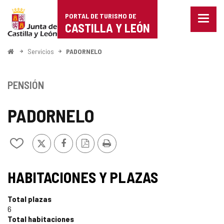
Portal
Saltar al contenido
PORTAL DE TURISMO DE
Menu
de
CASTILLA Y LEÓN
cerra
Mostr
Turismo
opcio
Inicio
Servicios
PADORNELO
de
de
naveg
Castilla
PENSIÓN
y
PADORNELO
León
X
Facebook
Versión
Imprimir
Añadir/quitar
PDF
de
mis
cuadernos
HABITACIONES Y PLAZAS
Total plazas
6
Total habitaciones