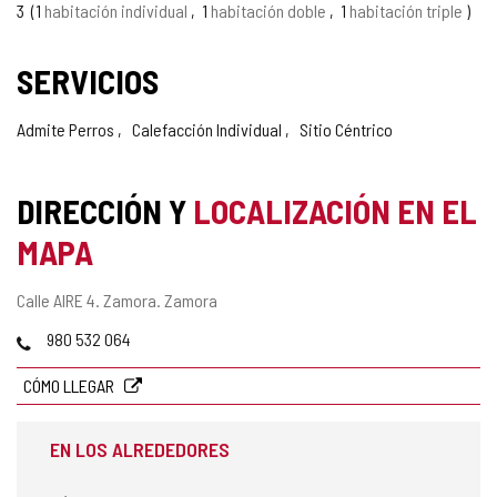
3
1
habitación individual
1
habitación doble
1
habitación triple
SERVICIOS
Admite Perros
Calefacción Individual
Sitio Céntrico
DIRECCIÓN Y
LOCALIZACIÓN EN EL
MAPA
Dirección
Calle AIRE 4.
Zamora.
Zamora
postal
Teléfonos
980 532 064
CÓMO LLEGAR
EN LOS ALREDEDORES