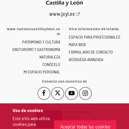
Portal
www.jcyl.es
web
de
www.turismocastillayleon.co
Otra información de interés
la
m
ESPACIO PARA PROFESIONALES
Junta
PATRIMONIO Y CULTURA
de
MAPA WEB
ENOTURISMO Y GASTRONOMÍA
Castilla
FORMULARIO DE CONTACTO
NATURALEZA
y
BÚSQUEDA AVANZADA
León
CONÓCELO
-
MI ESPACIO PERSONAL
Conecta con nosotros en
Facebook
X
YouTube
Instagram
Este
Este
Este
Este
enlace
enlace
enlace
enlace
se
se
se
se
Uso de cookies
abrirá
abrirá
abrirá
abrirá
Este sitio web utiliza
en
en
en
en
cookies para
una
una
una
una
Aceptar todas las cookies