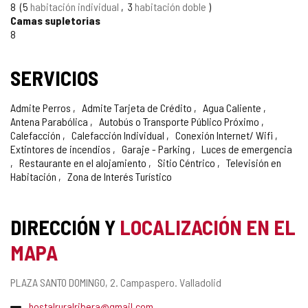
8
5
habitación individual
3
habitación doble
Camas supletorias
8
SERVICIOS
Admite Perros
Admite Tarjeta de Crédito
Agua Caliente
Antena Parabólica
Autobús o Transporte Público Próximo
Calefacción
Calefacción Individual
Conexión Internet/ Wifi
Extintores de incendios
Garaje - Parking
Luces de emergencia
Restaurante en el alojamiento
Sitio Céntrico
Televisión en
Habitación
Zona de Interés Turístico
DIRECCIÓN Y
LOCALIZACIÓN EN EL
MAPA
Dirección
PLAZA SANTO DOMINGO, 2.
Campaspero.
Valladolid
postal
Dirección
hostalruralribera@gmail.com