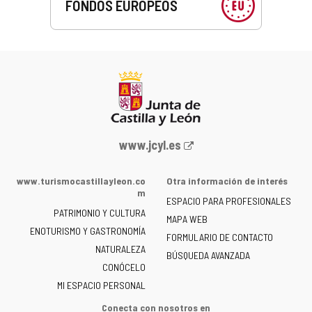
FONDOS EUROPEOS
Portal
www.jcyl.es
web
de
www.turismocastillayleon.co
Otra información de interés
la
m
ESPACIO PARA PROFESIONALES
Junta
PATRIMONIO Y CULTURA
de
MAPA WEB
ENOTURISMO Y GASTRONOMÍA
Castilla
FORMULARIO DE CONTACTO
NATURALEZA
y
BÚSQUEDA AVANZADA
León
CONÓCELO
-
MI ESPACIO PERSONAL
Conecta con nosotros en