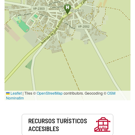
Leaflet
|
Tiles ©
OpenStreetMap
contributors. Geocoding ©
OSM
Nominatim
Servicios
RECURSOS TURÍSTICOS
ACCESIBLES