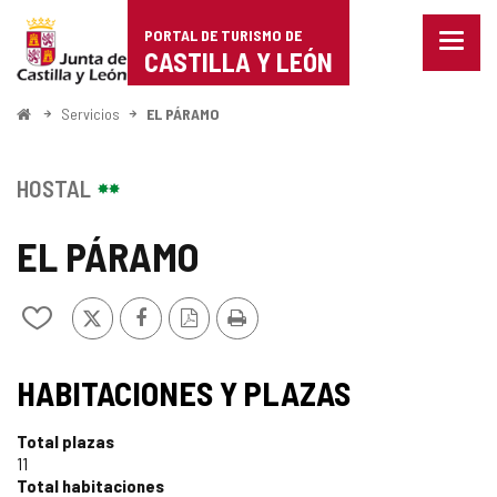
Portal
Saltar al contenido
PORTAL DE TURISMO DE
Menu
de
CASTILLA Y LEÓN
cerra
Mostr
Turismo
opcio
Inicio
Servicios
EL PÁRAMO
de
de
naveg
Castilla
HOSTAL
y
EL PÁRAMO
León
X
Facebook
Versión
Imprimir
Añadir/quitar
PDF
de
mis
cuadernos
HABITACIONES Y PLAZAS
Total plazas
11
Total habitaciones