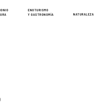
or
MONIO
ENOTURISMO
NATURALEZA
TURA
Y GASTRONOMÍA