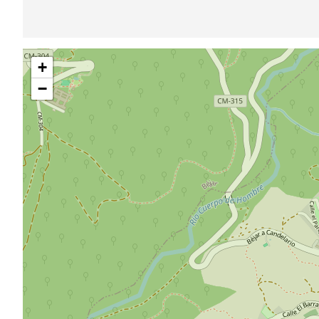
Saltar
+
mapa
−