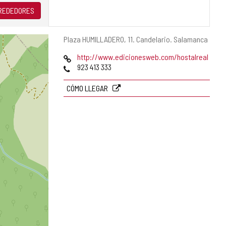
LREDEDORES
Dirección
Plaza HUMILLADERO, 11.
Candelario.
Salamanca
postal
Página
http://www.edicionesweb.com/hostalreal
Web
Teléfonos
923 413 333
CÓMO LLEGAR