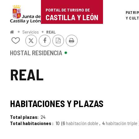
Portal
Saltar al contenido
PORTAL DE TURISMO DE
Superi
PATRI
de
CASTILLA Y LEÓN
Y CUL
Turismo
Inicio
Servicios
REAL
X
Facebook
Versión
Imprimir
de
Añadir/quitar
PDF
de
Castilla
mis
HOSTAL RESIDENCIA
cuadernos
y
REAL
León
HABITACIONES Y PLAZAS
Total plazas
24
Total habitaciones
10
6
habitación doble
4
habitación triple