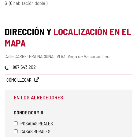
6
6
habitación doble
DIRECCIÓN Y
LOCALIZACIÓN EN EL
MAPA
Dirección
Calle CARRETERA NACIONAL VI 83.
Vega de Valcarce.
León
postal
Teléfonos
987 543 202
CÓMO LLEGAR
EN LOS ALREDEDORES
DÓNDE DORMIR
POSADAS REALES
CASAS RURALES