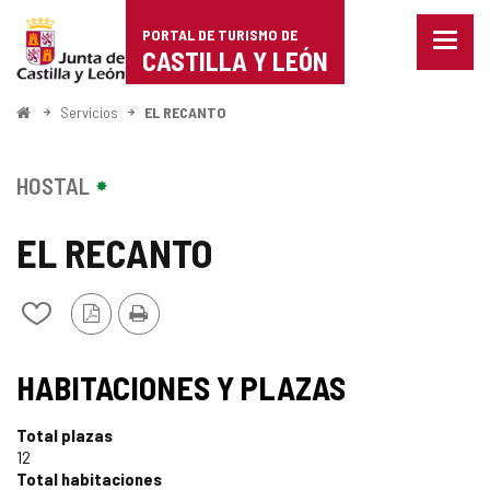
Portal
Saltar al contenido
PORTAL DE TURISMO DE
Menu
de
CASTILLA Y LEÓN
cerra
Mostr
Turismo
opcio
Inicio
Servicios
EL RECANTO
de
de
naveg
Castilla
HOSTAL
y
EL RECANTO
León
Versión
Imprimir
Añadir/quitar
PDF
de
mis
cuadernos
HABITACIONES Y PLAZAS
Total plazas
12
Total habitaciones