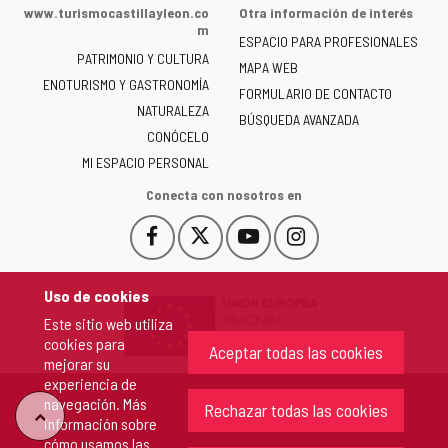
de
www.turismocastillayleon.co
Otra información de interés
la
m
ESPACIO PARA PROFESIONALES
Junta
PATRIMONIO Y CULTURA
de
MAPA WEB
ENOTURISMO Y GASTRONOMÍA
Castilla
FORMULARIO DE CONTACTO
NATURALEZA
y
BÚSQUEDA AVANZADA
León
CONÓCELO
-
MI ESPACIO PERSONAL
Conecta con nosotros en
Facebook
X
YouTube
Instagram
Este
Este
Este
Este
enlace
enlace
enlace
enlace
se
se
se
se
Uso de cookies
abrirá
abrirá
abrirá
abrirá
Este sitio web utiliza
en
en
en
en
cookies para
una
una
una
una
Aceptar todas las cookies
mejorar su
ventana
ventana
ventana
ventana
experiencia de
nueva.
nueva.
nueva.
nueva.
navegación. Más
Rechazar todas las cookies
"Volver
información sobre
cómo usamos las