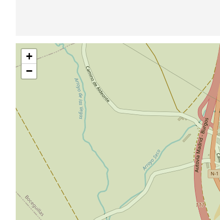
Saltar
+
mapa
−