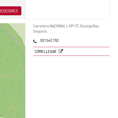
LREDEDORES
Dirección
Carretera NACIONAL I, KM 117.
Boceguillas.
postal
Segovia
Teléfonos
921 543 792
CÓMO LLEGAR