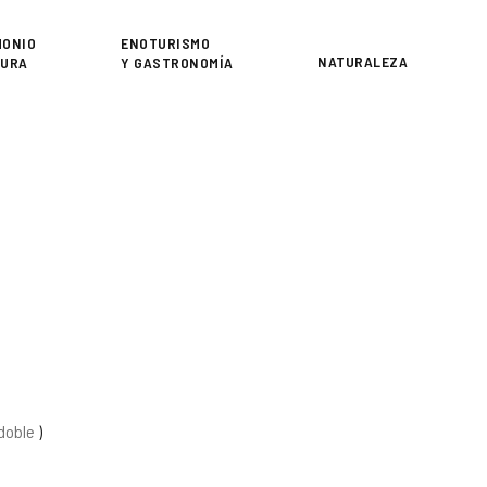
or
MONIO
ENOTURISMO
NATURALEZA
TURA
Y GASTRONOMÍA
 doble