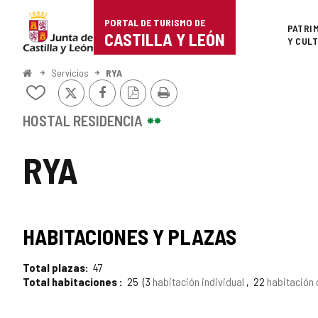
Portal
Saltar al contenido
PORTAL DE TURISMO DE
Superi
PATRI
de
CASTILLA Y LEÓN
Y CUL
Turismo
Inicio
Servicios
RYA
X
Facebook
Versión
Imprimir
de
Añadir/quitar
PDF
de
Castilla
mis
HOSTAL RESIDENCIA
cuadernos
y
RYA
León
HABITACIONES Y PLAZAS
Total plazas
47
Total habitaciones
25
3
habitación individual
22
habitación